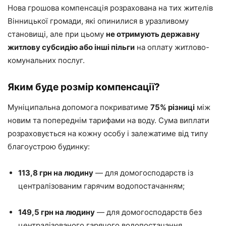
Нова грошова компенсація розрахована на тих жителів
Вінницької громади, які опинилися в уразливому
становищі, але при цьому
не отримують державну
житлову субсидію або інші пільги
на оплату житлово-
комунальних послуг.
Яким буде розмір компенсації?
Муніципальна допомога покриватиме
75% різниці
між
новим та попереднім тарифами на воду. Сума виплати
розраховується на кожну особу і залежатиме від типу
благоустрою будинку:
113,8 грн на людину
— для домогосподарств із
централізованим гарячим водопостачанням;
149,5 грн на людину
— для домогосподарств без
централізованого гарячого водопостачання.