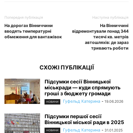
Попередня публікація
Наступна публікація
На дорогах Вінниччини
На Вінниччині
вводять температурні
відремонтували понад 344
обмеження для вантажівок
тисячі кв. метрів
автошляхів: де зараз
тривають роботи
СХОЖІ ПУБЛІКАЦІЇ
Підсумки сесії Вінницької
міськради — куди спрямують
гроші з бюджету громади
Гуфельд Катерина
-
19.06.2026
НОВИНИ
Підсумки першої сесії
Вінницької міської ради в 2025
Гуфельд Катерина
-
31.01.2025
НОВИНИ