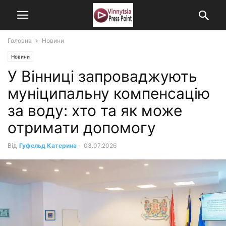
Головна
Новини
Новини
У Вінниці запроваджують
муніципальну компенсацію
за воду: хто та як може
отримати допомогу
Від
Гуфельд Катерина
-
03.07.2026