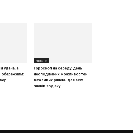
Новини
я удача, а
Гороскоп на середу: день
и обережним:
несподіваних можливостей і
твер
важливих рішень для всіх
знаків зодіаку