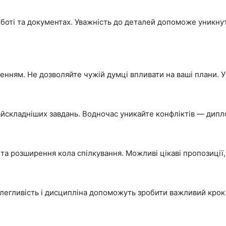
оботі та документах. Уважність до деталей допоможе уникн
шенням. Не дозволяйте чужій думці впливати на ваші плани. 
найскладніших завдань. Водночас уникайте конфліктів — дипл
а розширення кола спілкування. Можливі цікаві пропозиції, 
легливість і дисципліна допоможуть зробити важливий крок