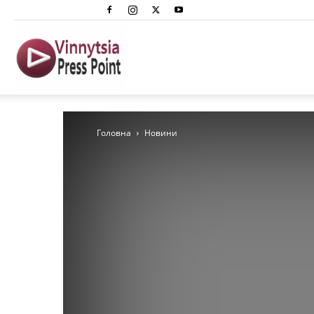
Вінниця
Преспоінт
Головна
Новини