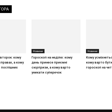
ТОРА
Новини
Новини
івторок: кому
Гороскоп на неділю: кому
Кому усміхнетьс
правах, а кому
день принесе приємні
кому варто бут
и поспішних
сюрпризи, а кому варто
гороскоп на че
уникати суперечок