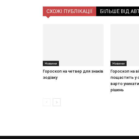
СХОЖІ ПУБЛІКАЦІЇ
БІЛЬШЕ ВІД АВ
Новини
Новини
Гороскоп на четвер для знаків
Гороскоп на в
зодіаку
пощастить у с
варто уникат
рішень