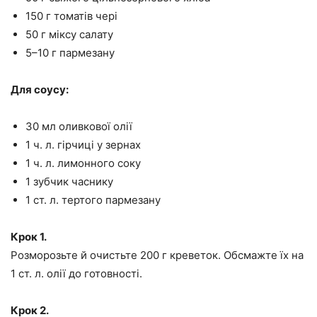
150 г томатів чері
50 г міксу салату
5–10 г пармезану
Для соусу:
30 мл оливкової олії
1 ч. л. гірчиці у зернах
1 ч. л. лимонного соку
1 зубчик часнику
1 ст. л. тертого пармезану
Крок 1.
Розморозьте й очистьте 200 г креветок. Обсмажте їх на
1 ст. л. олії до готовності.
Крок 2.