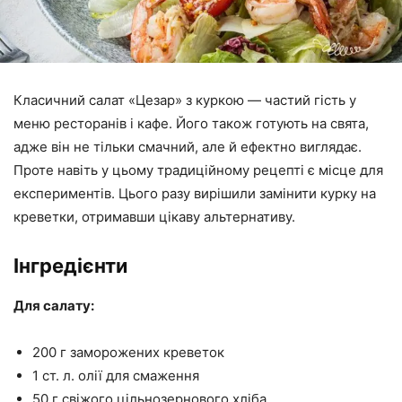
Класичний салат «Цезар» з куркою — частий гість у
меню ресторанів і кафе. Його також готують на свята,
адже він не тільки смачний, але й ефектно виглядає.
Проте навіть у цьому традиційному рецепті є місце для
експериментів. Цього разу вирішили замінити курку на
креветки, отримавши цікаву альтернативу.
Інгредієнти
Для салату:
200 г заморожених креветок
1 ст. л. олії для смаження
50 г свіжого цільнозернового хліба