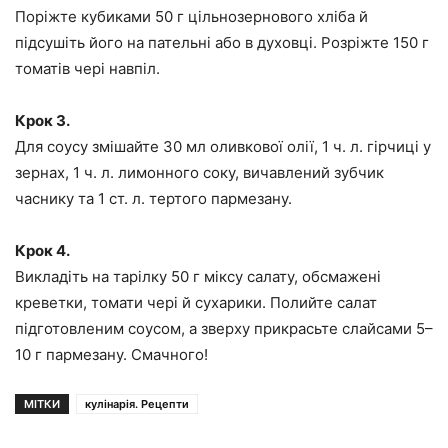
Поріжте кубиками 50 г цільнозернового хліба й
підсушіть його на пательні або в духовці. Розріжте 150 г
томатів чері навпіл.
Крок 3.
Для соусу змішайте 30 мл оливкової олії, 1 ч. л. гірчиці у
зернах, 1 ч. л. лимонного соку, вичавлений зубчик
часнику та 1 ст. л. тертого пармезану.
Крок 4.
Викладіть на тарілку 50 г міксу салату, обсмажені
креветки, томати чері й сухарики. Полийте салат
підготовленим соусом, а зверху прикрасьте слайсами 5–
10 г пармезану. Смачного!
МІТКИ
кулінарія. Рецепти