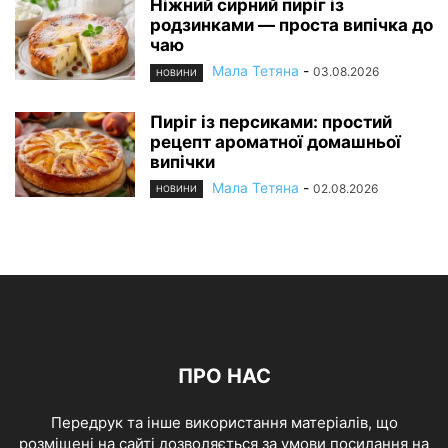
Ніжний сирний пиріг із
родзинками — проста випічка до
чаю
Мала Тетяна
-
03.08.2026
НОВИНИ
Пиріг із персиками: простий
рецепт ароматної домашньої
випічки
Мала Тетяна
-
02.08.2026
НОВИНИ
ПРО НАС
Передрук та інше використання матеріалів, що
розміщені на сайті дозволяється за умови посилання на