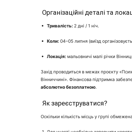
Організаційні деталі та лока
Тривалість:
2 дні / 1 ніч.
Коли:
04–05 липня (виїзд організовуєть
Локація:
мальовничі малі річки Вінниць
Захід проводиться в межах проєкту «Психо
Вінниччині». Фінансова підтримка забез
абсолютно безоплатною
.
Як зареєструватися?
Оскільки кількість місць у групі обмежен
Для участі необхідно заповнити корот