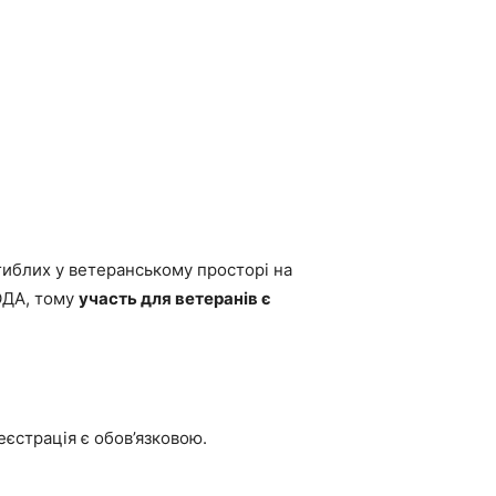
агиблих у ветеранському просторі на
ОДА, тому
участь для ветеранів є
еєстрація є обов’язковою.