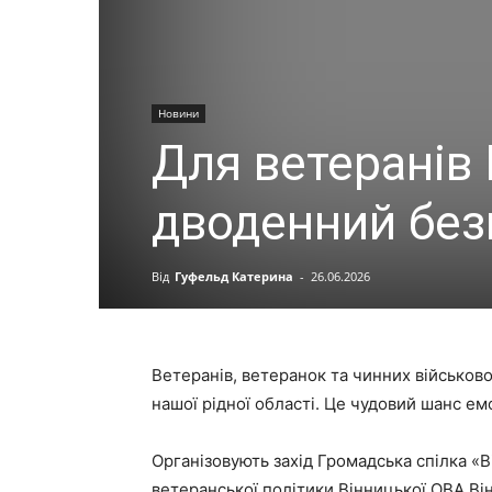
Новини
Для ветеранів
дводенний без
Від
Гуфельд Катерина
-
26.06.2026
Ветеранів, ветеранок та чинних військо
нашої рідної області. Це чудовий шанс емо
Організовують захід Громадська спілка 
ветеранської політики Вінницької ОВА Ві