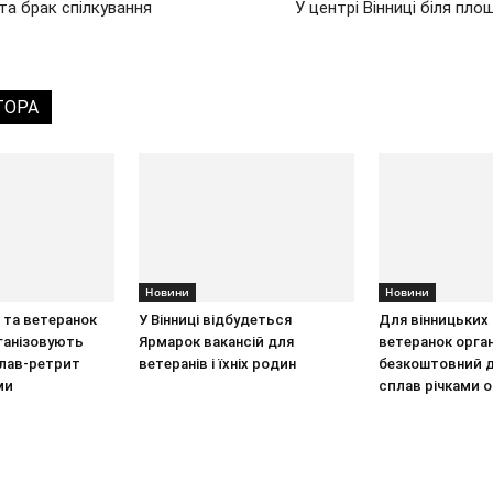
та брак спілкування
У центрі Вінниці біля пл
ТОРА
Новини
Новини
 та ветеранок
У Вінниці відбудеться
Для вінницьких 
ганізовують
Ярмарок вакансій для
ветеранок орга
лав-ретрит
ветеранів і їхніх родин
безкоштовний 
ми
сплав річками о