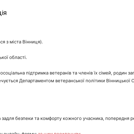
ція
ся з міста Вінниця).
кої області.
соціальна підтримка ветеранів та членів їх сімей, родин з
печується Департаментом ветеранської політики Вінницької 
а задля безпеки та комфорту кожного учасника, попередня р
ку онлайн-форму:
за цим посиланням
.