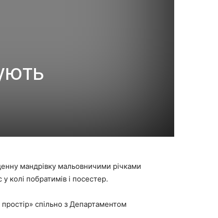
вують
оденну мандрівку мальовничими річками
 у колі побратимів і посестер.
 простір» спільно з Департаментом