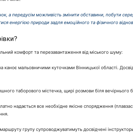
ок, а передусім можливість змінити обставини, побути серед 
тися енергією природи задля емоційного та фізичного віднов
рівки?
льний комфорт та перезавантаження від міського шуму:
а каноє мальовничими куточками Вінницької області. Досві
шного таборового містечка, щирі розмови біля вечірнього б
атно надається все необхідне якісне спорядження (плавзас
ння.
маршруту групу супроводжуватимуть досвідчені інструктори