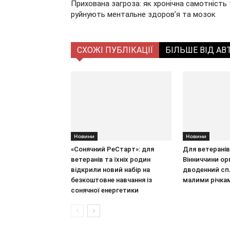
Прихована загроза: як хронічна самотність 
руйнують ментальне здоров’я та мозок
СХОЖІ ПУБЛІКАЦІЇ
БІЛЬШЕ ВІД АВ
Новини
Новини
«Сонячний РеСтарт»: для
Для ветеранів
ветеранів та їхніх родин
Вінниччини ор
відкрили новий набір на
дводенний сп
безкоштовне навчання із
малими річка
сонячної енергетики