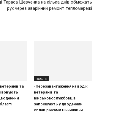
ощі Тараса Шевченка на кілька днів обмежать
рух через аварійний ремонт тепломережі
Новини
ветеранів та
«Перезавантаження на воді»:
нізовують
ветеранів та
дводенний
військовослужбовців
бласті
запрошують у дводенний
сплав річками Вінниччини