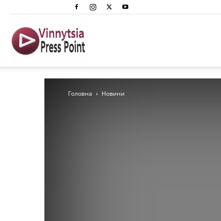
Вінниця
Преспоінт
Головна
Новини