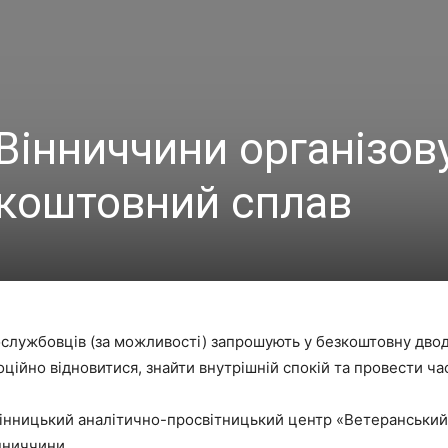
 Вінниччини організо
коштовний сплав
вослужбовців (за можливості) запрошують у безкоштовну дв
ційно відновитися, знайти внутрішній спокій та провести час
«Вінницький аналітично-просвітницький центр «Ветеранський
нниччини.