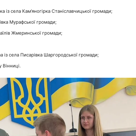
а із села Кам’яногірка Станіславчицької громади;
івка Мурафської громади;
раїлів Жмеринської громади;
 із села Писарівка Шаргородської громади;
 Вінниці.