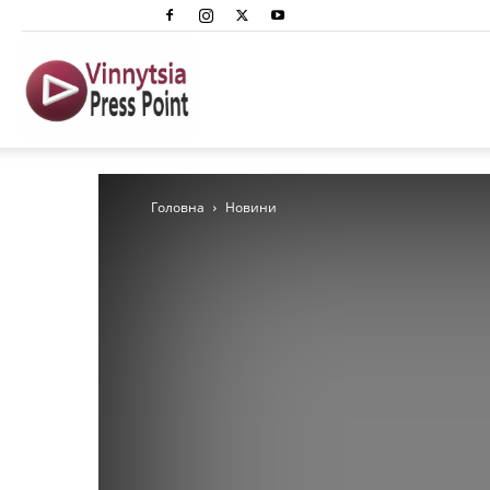
Вінниця
Преспоінт
Головна
Новини