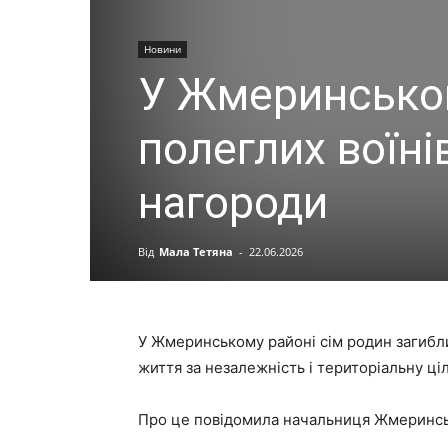
Новини
У Жмеринськом
полеглих воїні
нагороди
Від
Мала Тетяна
-
22.06.2026
У Жмеринському районі сім родин загибли
життя за незалежність і територіальну ціл
Про це повідомила начальниця Жмеринсько