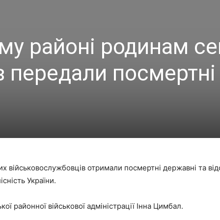
у районі родинам с
в передали посмертні
х військовослужбовців отримали посмертні державні та відом
існість України.
ї районної військової адміністрації Інна Цимбал.