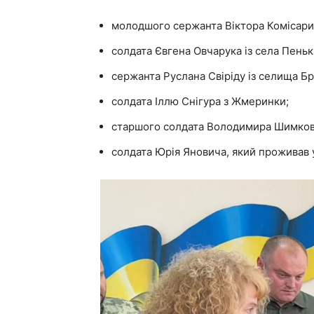
молодшого сержанта Віктора Комісарик
солдата Євгена Овчарука із села Пеньк
сержанта Руслана Свіріду із селища Б
солдата Іллю Снігура з Жмеринки;
старшого солдата Володимира Шимкова
солдата Юрія Яновича, який проживав у