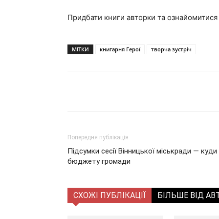
Придбати книги авторки та ознайомитися
МІТКИ
книгарня Герої
творча зустріч
Поділитися
Попередня публікація
Підсумки сесії Вінницької міськради — куди
бюджету громади
СХОЖІ ПУБЛІКАЦІЇ
БІЛЬШЕ ВІД АВ