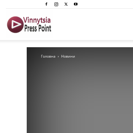
Вінниця
Преспоінт
Головна
Новини