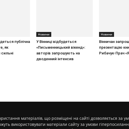
Новини
Новини
удеться публічна
У Вінниці відбудеться
Вінничан запро
е, як
«Письменницький вікенд»:
презентацію кн
сильні
авторів запрошують на
Рибачук-Прач «Я
дводенний інтенсив
ристання матеріалів, що розміщені на сайті дозволяється за у
ожуть використовувати матеріали сайту за умови гіперпосилан