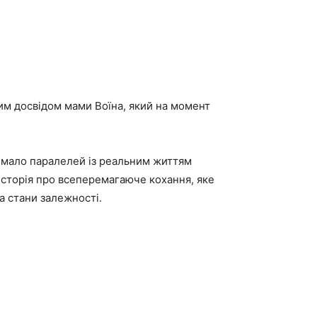
им досвідом мами Воїна, який на момент
имало паралелей із реальним життям
історія про всеперемагаюче кохання, яке
та стани залежності.