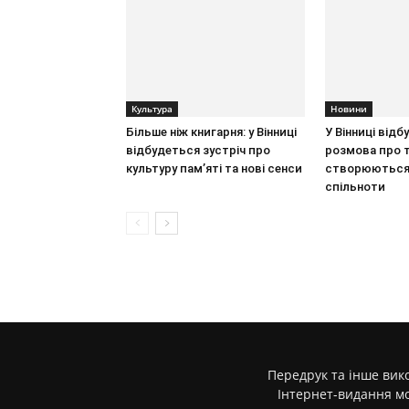
Культура
Новини
Більше ніж книгарня: у Вінниці
У Вінниці відб
відбудеться зустріч про
розмова про т
культуру пам’яті та нові сенси
створюються 
спільноти
Передрук та інше вико
Інтернет-видання м