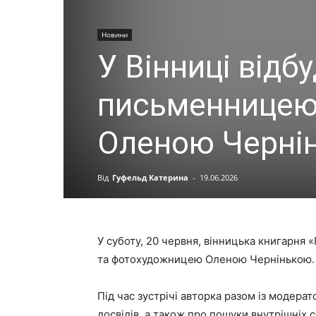
Новини
У Вінниці відбу
письменницею
Оленою Черні
Від
Гуфельд Катерина
-
19.06.2026
У суботу, 20 червня, вінницька книгарня 
та фотохудожницею Оленою Чернінькою. П
Під час зустрічі авторка разом із модер
досвідів, а також про пошуки внутрішніх се