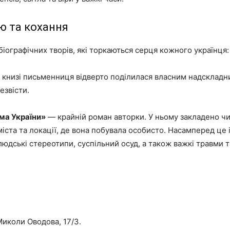
ію та кохання
іографічних творів, які торкаються серця кожного українця:
 книзі письменниця відверто поділилася власним надскладн
езвісти.
има України»
— крайній роман авторки. У ньому закладено ч
іста та локації, де вона побувала особисто. Насамперед це 
 людські стереотипи, суспільний осуд, а також важкі травми 
Миколи Оводова, 17/3.