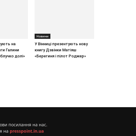
Новини
шують на
У Вінниці презентують нову
иги Галини
книгу Дзвінки Матіяш
блучко долі»
«Берегиня і пілот Роджер»
мови посилання на нас.
ня на
presspoint.in.ua