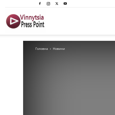
Вінниця
Преспоінт
Головна
Новини