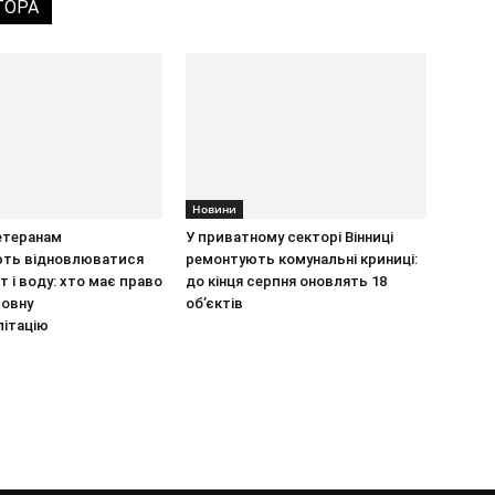
ТОРА
Новини
ветеранам
У приватному секторі Вінниці
ть відновлюватися
ремонтують комунальні криниці:
т і воду: хто має право
до кінця серпня оновлять 18
товну
об’єктів
літацію