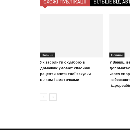
СХОЖІ ПУБЛІКАЦІЇ
БІЛЬШЕ ВІД АВ
Новини
Новини
Як засолити скумбрію в
У Вінниці 
домашніх умовах: класичні
допомагаю
рецепти апетитної закуски
через спор
цілком і шматочками
на безкош
гідрореабі