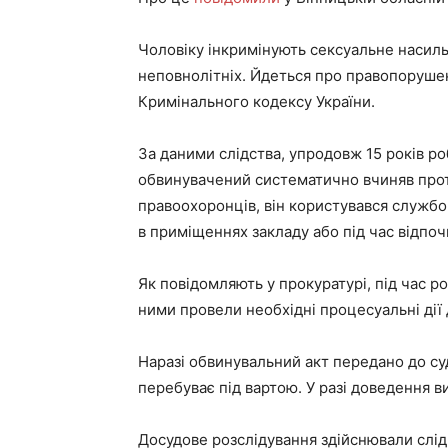
Чоловіку інкримінують сексуальне насиль
неповнолітніх. Йдеться про правопорушення,
Кримінального кодексу України.
За даними слідства, упродовж 15 років р
обвинувачений систематично вчиняв проти
правоохоронців, він користувався службо
в приміщеннях закладу або під час відпоч
Як повідомляють у прокуратурі, під час р
ними провели необхідні процесуальні дії 
Наразі обвинувальний акт передано до су
перебуває під вартою. У разі доведення в
Досудове розслідування здійснювали слідч