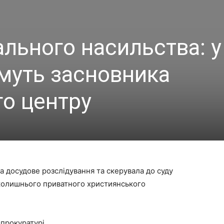
ального насильства: у
имуть засновника
го центру
 досудове розслідування та скерувала до суду
колишнього приватного християнського
 прокуратурі.