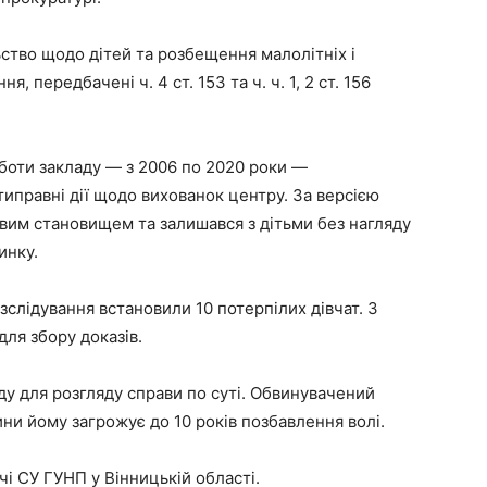
ство щодо дітей та розбещення малолітніх і
 передбачені ч. 4 ст. 153 та ч. ч. 1, 2 ст. 156
оботи закладу — з 2006 по 2020 роки —
правні дії щодо вихованок центру. За версією
вим становищем та залишався з дітьми без нагляду
инку.
озслідування встановили 10 потерпілих дівчат. З
для збору доказів.
ду для розгляду справи по суті. Обвинувачений
ини йому загрожує до 10 років позбавлення волі.
і СУ ГУНП у Вінницькій області.