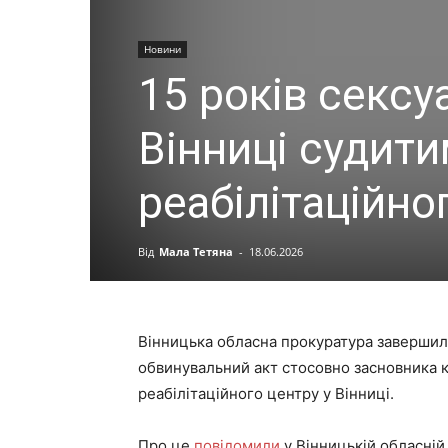
Новини
15 років сексу
Вінниці судит
реабілітаційно
Від
Мала Тетяна
-
18.06.2026
Вінницька обласна прокуратура завершила
обвинувальний акт стосовно засновника 
реабілітаційного центру у Вінниці.
Про це
повідомили
у Вінницькій обласній