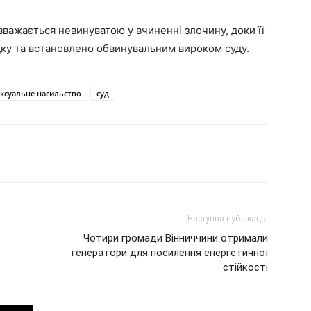
 вважається невинуватою у вчиненні злочину, доки її
дку та встановлено обвинувальним вироком суду.
ексуальне насильство
суд
Наступна публікація
Чотири громади Вінниччини отримали
генератори для посилення енергетичної
стійкості