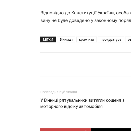
Відповідно до Конституції України, особа
вину не буде доведено у законному поря
МІТКИ
Вінниця
кримінал
прокуратура
с
Поділитися
Попередня публікація
У Вінниці рятувальники витягли кошеня з
моторного відсіку автомобіля