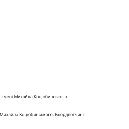
т імені Михайла Коцюбинського.
ні Михайла Коцюбинського. Бьордвотчинг