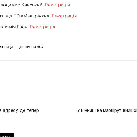
Володимир Канський.
Реєстрація
.
», від ГО «Малі річки».
Реєстрація
.
Соломія Грон.
Реєстрація
.
Вінниця
допомога ЗСУ
є адресу: де тепер
У Вінниці на маршрут вийш