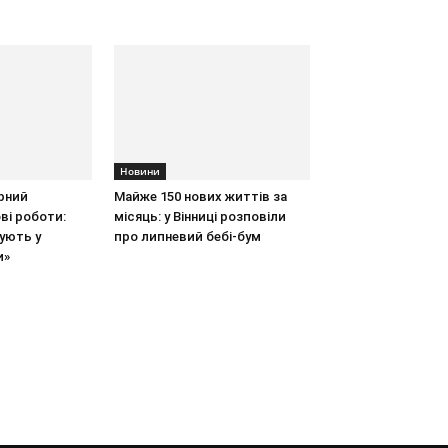
Новини
рний
Майже 150 нових життів за
ві роботи:
місяць: у Вінниці розповіли
ують у
про липневий бебі-бум
и»