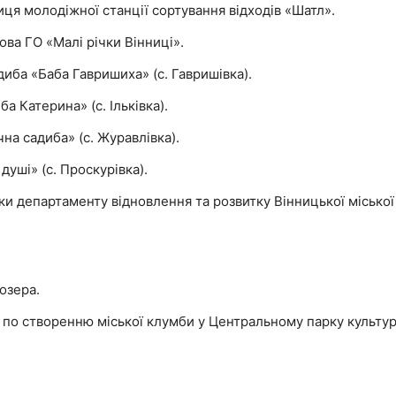
иця молодіжної станції сортування відходів «Шатл».
ова ГО «Малі річки Вінниці».
диба «Баба Гавришиха» (с. Гавришівка).
а Катерина» (с. Ільківка).
чна садиба» (с. Журавлівка).
 душі» (с. Проскурівка).
ики департаменту відновлення та розвитку Вінницької міської
озера.
а по створенню міської клумби у Центральному парку культур