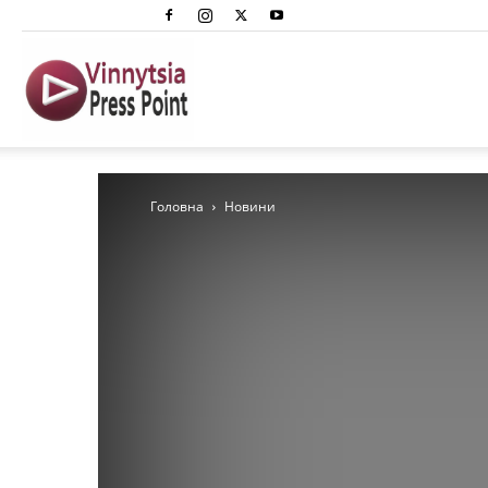
Вінниця
Преспоінт
Головна
Новини