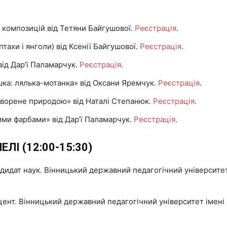
 композицій від Тетяни Байгушової.
Реєстрація
.
птахи і янголи) від Ксенії Байгушової.
Реєстрація
.
від Дар’ї Паламарчук.
Реєстрація
.
ашка: лялька-мотанка» від Оксани Яремчук.
Реєстрація
.
створене природою» від Наталі Степанюк.
Реєстрація
.
ими фарбами» від Дар’ї Паламарчук.
Реєстрація
.
ЛІ (12:00-15:30)
ндидат наук. Вінницький державний педагогічний університе
оцент. Вінницький державний педагогічний університет іме