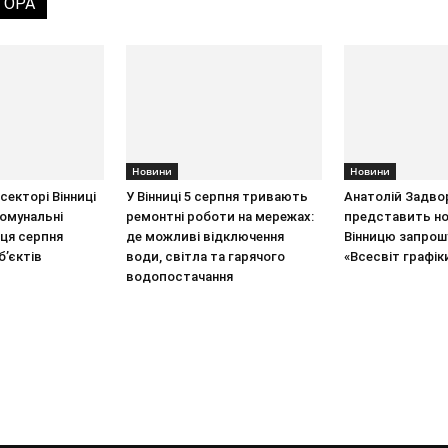
ТОРА
Новини
Новини
секторі Вінниці
У Вінниці 5 серпня тривають
Анатолій Задво
омунальні
ремонтні роботи на мережах:
представить но
нця серпня
де можливі відключення
Вінницю запрош
б’єктів
води, світла та гарячого
«Всесвіт графік
водопостачання