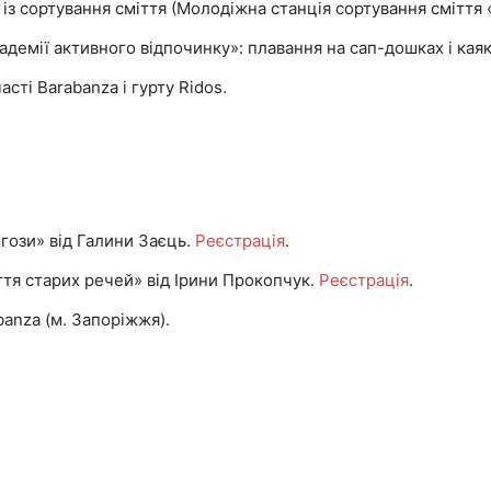
 із сортування сміття (Молодіжна станція сортування сміття 
Академії активного відпочинку»: плавання на сап-дошках і каяк
сті Barabanza і гурту Ridos.
рогози» від Галини Заєць.
Реєстрація
.
иття старих речей» від Ірини Прокопчук.
Реєстрація
.
banza (м. Запоріжжя).