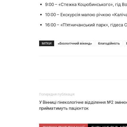
9:00 – «Стежка Коцюбинського», гід 
10:00 – Екскурсія малою річкою «Каліча
16:00 – «П’ятничанський парк», гідеса 
МІТКИ
«Екологічний вікенд»
благодійність
Поділитися
Попередня публікація
У Вінниці гінекологічне відділення №2 зміню
прийматимуть пацієнток