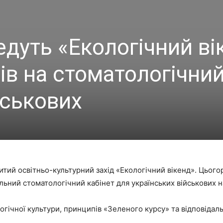
едуть «Екологічний ві
ів на стоматологічни
йськових
ритий освітньо-культурний захід «Екологічний вікенд». Цьог
льний стоматологічний кабінет для українських військових н
гічної культури, принципів «Зеленого курсу» та відповідаль