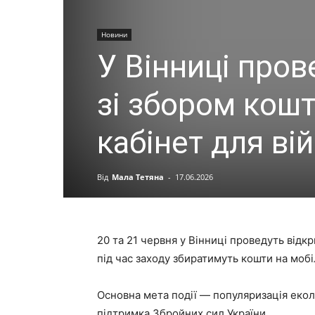
Новини
У Вінниці пров
зі збором кошт
кабінет для ві
Від
Мала Тетяна
-
17.06.2026
20 та 21 червня у Вінниці проведуть відк
під час заходу збиратимуть кошти на мобі
Основна мета події — популяризація еколо
підтримка Збройних сил України.