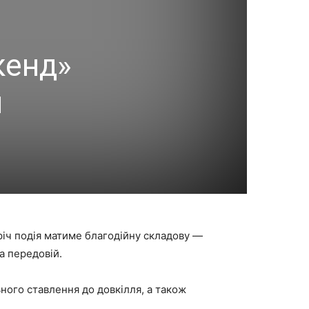
кенд»
й
оріч подія матиме благодійну складову —
а передовій.
ного ставлення до довкілля, а також