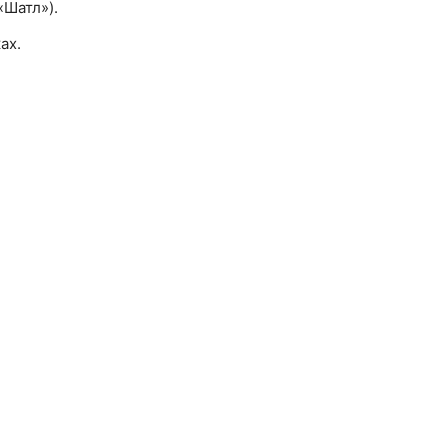
«Шатл»).
ах.