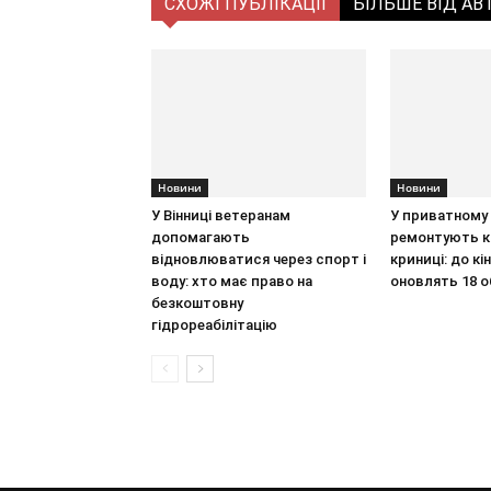
СХОЖІ ПУБЛІКАЦІЇ
БІЛЬШЕ ВІД АВ
Новини
Новини
У Вінниці ветеранам
У приватному 
допомагають
ремонтують к
відновлюватися через спорт і
криниці: до кі
воду: хто має право на
оновлять 18 о
безкоштовну
гідрореабілітацію