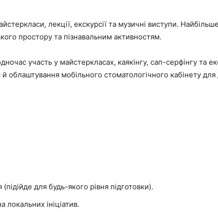
айстеркласи, лекції, екскурсії та музичні виступи. Найбільш
кого простору та пізнавальним активностям.
одночас участь у майстеркласах, каякінгу, сап-серфінгу та е
я й облаштування мобільного стоматологічного кабінету для
(підійде для будь-якого рівня підготовки).
а локальних ініціатив.