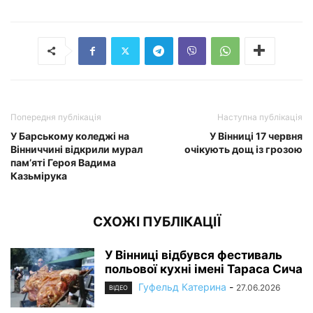
Попередня публікація
Наступна публікація
У Барському коледжі на
У Вінниці 17 червня
Вінниччині відкрили мурал
очікують дощ із грозою
пам’яті Героя Вадима
Казьмірука
СХОЖІ ПУБЛІКАЦІЇ
У Вінниці відбувся фестиваль
польової кухні імені Тараса Сича
Гуфельд Катерина
-
27.06.2026
ВІДЕО