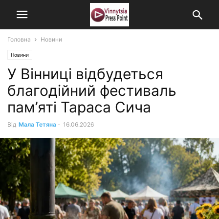
Головна
Новини
Новини
У Вінниці відбудеться
благодійний фестиваль
пам’яті Тараса Сича
Від
Мала Тетяна
-
16.06.2026