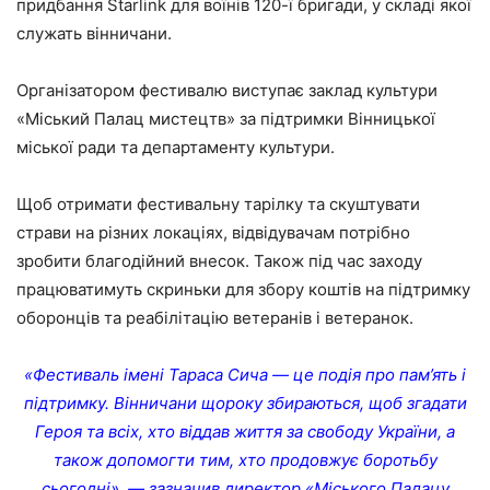
придбання Starlink для воїнів 120-ї бригади, у складі якої
служать вінничани.
Організатором фестивалю виступає заклад культури
«Міський Палац мистецтв» за підтримки Вінницької
міської ради та департаменту культури.
Щоб отримати фестивальну тарілку та скуштувати
страви на різних локаціях, відвідувачам потрібно
зробити благодійний внесок. Також під час заходу
працюватимуть скриньки для збору коштів на підтримку
оборонців та реабілітацію ветеранів і ветеранок.
«Фестиваль імені Тараса Сича — це подія про пам’ять і
підтримку. Вінничани щороку збираються, щоб згадати
Героя та всіх, хто віддав життя за свободу України, а
також допомогти тим, хто продовжує боротьбу
сьогодні», — зазначив директор «Міського Палацу