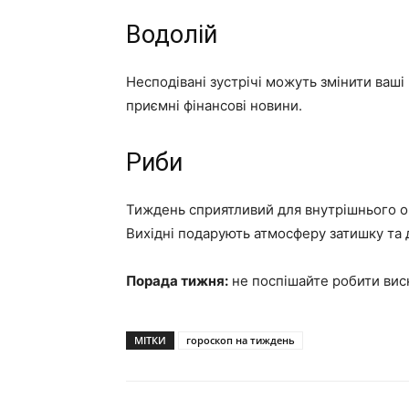
Водолій
Несподівані зустрічі можуть змінити ваші
приємні фінансові новини.
Риби
Тиждень сприятливий для внутрішнього он
Вихідні подарують атмосферу затишку та
Порада тижня:
не поспішайте робити вис
МІТКИ
гороскоп на тиждень