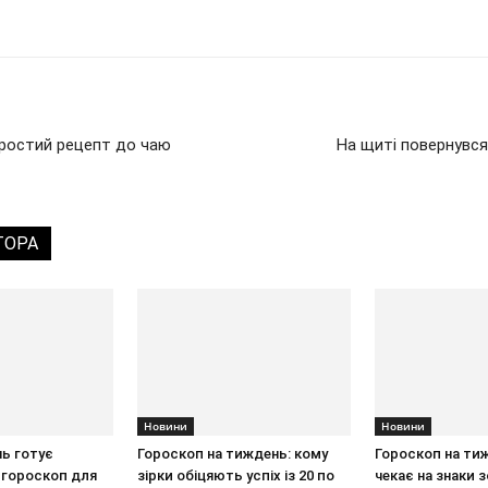
простий рецепт до чаю
На щиті повернувся
ТОРА
Новини
Новини
ь готує
Гороскоп на тиждень: кому
Гороскоп на ти
 гороскоп для
зірки обіцяють успіх із 20 по
чекає на знаки з