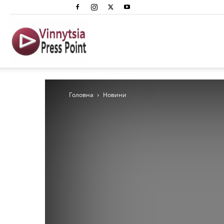
Вінниця
Преспоінт
Головна
Новини