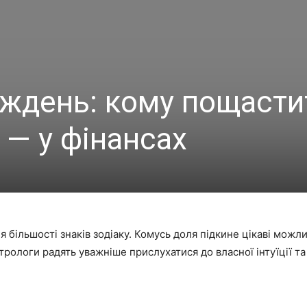
иждень: кому пощасти
у — у фінансах
більшості знаків зодіаку. Комусь доля підкине цікаві можли
рологи радять уважніше прислухатися до власної інтуїції та