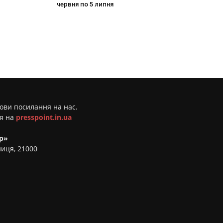
червня по 5 липня
мови посилання на нас.
ня на
presspoint.in.ua
р»
ниця, 21000