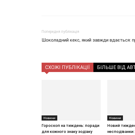
Поділитися
Попередня публікація
Шоколадний кекс, який завжди вдається: 
СХОЖІ ПУБЛІКАЦІЇ
БІЛЬШЕ ВІД АВ
Новини
Новини
Гороскоп на тиждень: поради
Новий тижден
для кожного знаку зодіаку
несподіванки: