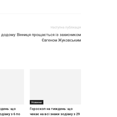
Наступна публікація
 додому: Вінниця прощається із захисником
Євгеном Жуковським
Новини
ждень: що
Гороскоп на тиждень: що
одіаку з 6 по
чекає на всі знаки зодіаку з 29