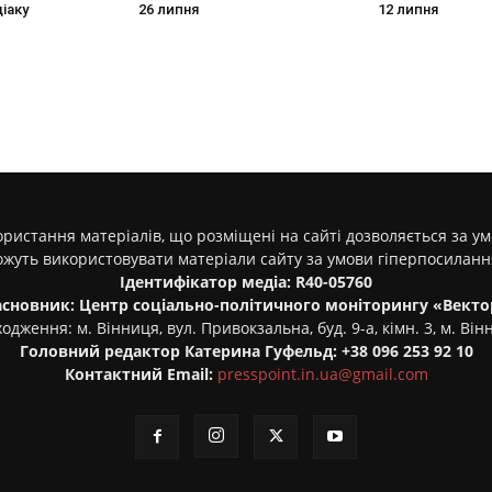
діаку
26 липня
12 липня
ристання матеріалів, що розміщені на сайті дозволяється за у
ожуть використовувати матеріали сайту за умови гіперпосилан
Ідентифікатор медіа: R40-05760
асновник: Центр соціально-політичного моніторингу «Векто
одження: м. Вінниця, вул. Привокзальна, буд. 9-а, кімн. 3, м. Він
Головний редактор Катерина Гуфельд: +38 096 253 92 10
Контактний Email:
presspoint.in.ua@gmail.com