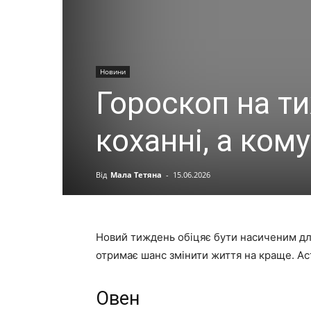
Новини
Гороскоп на т
коханні, а ком
Від
Мала Тетяна
-
15.06.2026
Новий тиждень обіцяє бути насиченим для 
отримає шанс змінити життя на краще. Аст
Овен