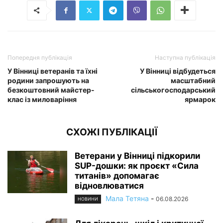
Попередня публікація
Наступна публікація
У Вінниці ветеранів та їхні
У Вінниці відбудеться
родини запрошують на
масштабний
безкоштовний майстер-
сільськогосподарський
клас із миловаріння
ярмарок
СХОЖІ ПУБЛІКАЦІЇ
Ветерани у Вінниці підкорили
SUP-дошки: як проєкт «Сила
титанів» допомагає
відновлюватися
Мала Тетяна
-
06.08.2026
НОВИНИ