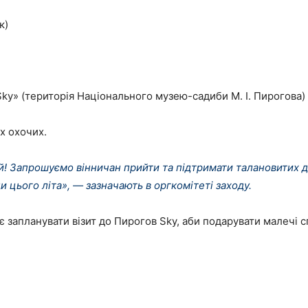
к)
ky» (територія Національного музею-садиби М. І. Пирогова)
х охочих.
! Запрошуємо вінничан прийти та підтримати талановитих діт
и цього літа», — зазначають в оргкомітеті заходу.
 запланувати візит до Пирогов Sky, аби подарувати малечі с