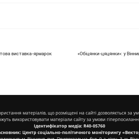
афтова виставка-ярмарок
«Обіцянки-цяцянки»: у Вінни
ристання матеріалів, що розміщені на сайті дозволяється за у
ожуть використовувати матеріали сайту за умови гіперпосилан
Ідентифікатор медіа: R40-05760
асновник: Центр соціально-політичного моніторингу «Векто
одження: м. Вінниця, вул. Привокзальна, буд. 9-а, кімн. 3, м. Він