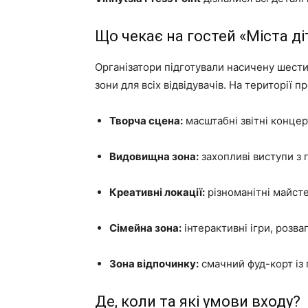
Що чекає на гостей «Міста ді
Організатори підготували насичену шестиг
зони для всіх відвідувачів. На території 
Творча сцена:
масштабні звітні концер
Видовищна зона:
захопливі виступи з 
Креативні локації:
різноманітні майсте
Сімейна зона:
інтерактивні ігри, розваг
Зона відпочинку:
смачний фуд-корт із
Де, коли та які умови входу?