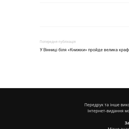
Поділитися
Попередня публікація
У Вінниці біля «Книжки» пройде велика кр
Передрук та інше вико
Інтернет-видання м
З
Місце знах