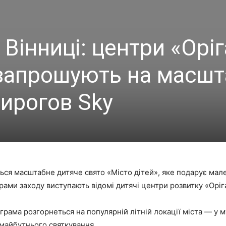
 Вінниці: центри «Орі
 запрошують на масш
Пирогов Sky
еться масштабне дитяче свято «Місто дітей», яке подарує мал
орами заходу виступають відомі дитячі центри розвитку «Оріг
рама розгорнеться на популярній літній локації міста — у 
 майбутнього святкування.