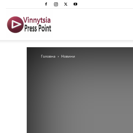
Вінниця
Преспоінт
Головна
Новини