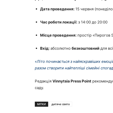
Дата проведення:
15 червня (понеділо
Час роботи локації:
з 14:00 до 20:00
Місце проведення:
простір «Пирогов S
Вхід:
абсолютно
безкоштовний
для всі
«Літо починається з найяскравіших емоцій
разом створити найтепліші сімейні спогад
Редакція
Vinnytsia Press Point
рекомендує
саду.
МІТКИ
дитяче свято