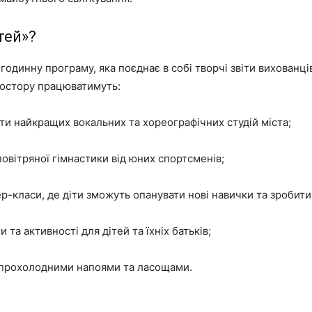
тей»?
одинну програму, яка поєднає в собі творчі звіти вихованців
простору працюватимуть:
ти найкращих вокальних та хореографічних студій міста;
повітряної гімнастики від юних спортсменів;
р-класи, де діти зможуть опанувати нові навички та зробити
и та активності для дітей та їхніх батьків;
 прохолодними напоями та ласощами.