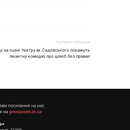
Наступна публікація
ці на сцені театру ім. Садовського покажуть
пікантну комедію про шлюб без правил
мови посилання на нас.
ня на
presspoint.in.ua
р»
ниця, 21000