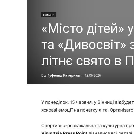
Новини
«Місто дітей» у
та «Дивосвіт»
літнє свято в 
Від
Гуфельд Катерина
-
12.06.2026
У понеділок, 15 червня, у Вінниці відбуд
яскраві емоції на початку літа. Організат
Спортивно-розважальна та культурна прог
Vinnytsia Press Point
дізналися всі деталі