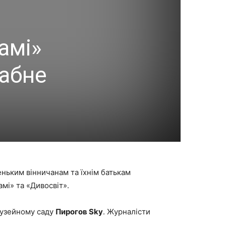
гамі»
табне
еньким вінничанам та їхнім батькам
амі» та «Дивосвіт».
музейному саду
Пирогов Sky
. Журналісти