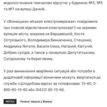
водопостачання тимчасово відсутнє у будинках №3, №5
та №7 на вулиці Дачній.
У «Вінницьких міських електромережах» повідомили
про планові відключення електроенергії на окремих
вулицях міста, зокрема на Варшавській, Костя
Острозького, Володимира Винниченка, Стеценка,
Академіка Янгеля, Василя Ілика, Нагірній, Квітучій,
Добрих сусідів, а також у провулках Депутатському,
Сусідському та Береговому.
У разі виникнення аварійних ситуацій або потреби в
додатковій інформації вінничани можуть звертатися до
служби «Цілодобова варта» за телефонами: 15-60, 0-
800-60-15-60 або (0432) 65-15-60.
МІТКИ
Ремонт мереж у Вінниці