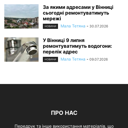
За якими адресами у Вінниці
сьогодні ремонтуватимуть
мережі
Мала Тетяна
-
30.07.2026
НОВИНИ
У Вінниці 9 липня
ремонтуватимуть водогони:
перелік адрес
Мала Тетяна
-
09.07.2026
НОВИНИ
ПРО НАС
Передрук та інше використання матеріалів, що