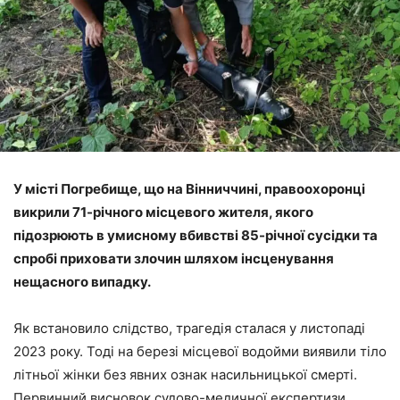
У місті Погребище, що на Вінниччині, правоохоронці
викрили 71-річного місцевого жителя, якого
підозрюють в умисному вбивстві 85-річної сусідки та
спробі приховати злочин шляхом інсценування
нещасного випадку.
Як встановило слідство, трагедія сталася у листопаді
2023 року. Тоді на березі місцевої водойми виявили тіло
літньої жінки без явних ознак насильницької смерті.
Первинний висновок судово-медичної експертизи