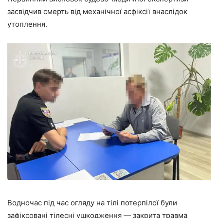
засвідчив смерть від механічної асфіксії внаслідок
утоплення.
Водночас під час огляду на тілі потерпілої були
зафіксовані тілесні ушкодження — закрита травма