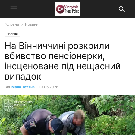
Головна
Новини
Новини
На Вінниччині розкрили
вбивство пенсіонерки,
інсценоване під нещасний
випадок
Від
Мала Тетяна
-
10.06.2026