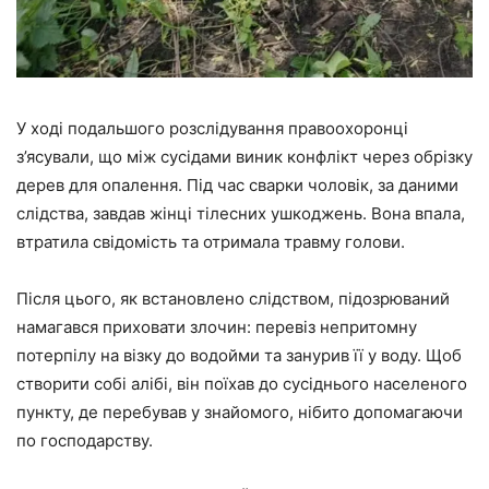
У ході подальшого розслідування правоохоронці
з’ясували, що між сусідами виник конфлікт через обрізку
дерев для опалення. Під час сварки чоловік, за даними
слідства, завдав жінці тілесних ушкоджень. Вона впала,
втратила свідомість та отримала травму голови.
Після цього, як встановлено слідством, підозрюваний
намагався приховати злочин: перевіз непритомну
потерпілу на візку до водойми та занурив її у воду. Щоб
створити собі алібі, він поїхав до сусіднього населеного
пункту, де перебував у знайомого, нібито допомагаючи
по господарству.