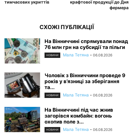
тимчасових укриттів
крафтової продукції до Дня
фермера
СХОЖІ ПУБЛІКАЦІЇ
На Вінниччині спрямували понад
76 млн грн на субсидії та пільги
Мала Тетяна
-
06.08.2026
НОВИНИ
Чоловік з Вінниччини проведе 9
років у в’язниці за зберігання
та...
Мала Тетяна
-
06.08.2026
НОВИНИ
На Вінниччині під час жнив
загорівся комбайн: вогонь
охопив поле з...
Мала Тетяна
-
06.08.2026
НОВИНИ