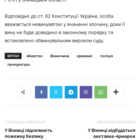
Відповідно до ст. 62 Конституції України, особа
вважається невинуватою у вчиненні злочину, доки її
вину не буде доведено в законному порядку та
встановлено обвинувальним вироком суду.
МІТКИ
вбивство
Вінниччина
кримінал
поліція
прокуратура
Попередня публікація
Наступна публікація
У Вінниці підсилюють
У Вінниці відбудеться
пожежну безпеку
виставка-ярмарок