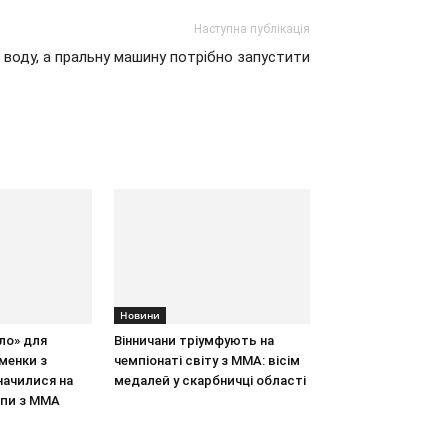
Наступна публікація
воду, а пральну машину потрібно запустити
Новини
бло» для
Вінничани тріумфують на
менки з
чемпіонаті світу з ММА: вісім
начилися на
медалей у скарбничці області
опи з ММА