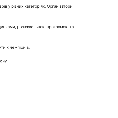
ів у різних категоріях. Організатори
оєдинками, розважальною програмою та
тніх чемпіонів.
ону.