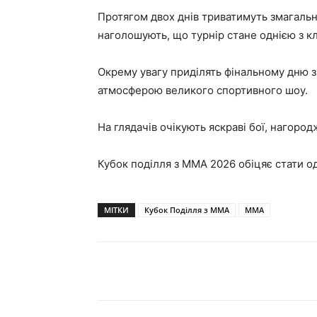
Протягом двох днів триватимуть змагальні
наголошують, що турнір стане однією з к
Окрему увагу приділять фінальному дню з
атмосферою великого спортивного шоу.
На глядачів очікують яскраві бої, нагоро
Кубок поділля з ММА 2026 обіцяє стати од
МІТКИ
Кубок Поділля з ММА
ММА
Поділитися