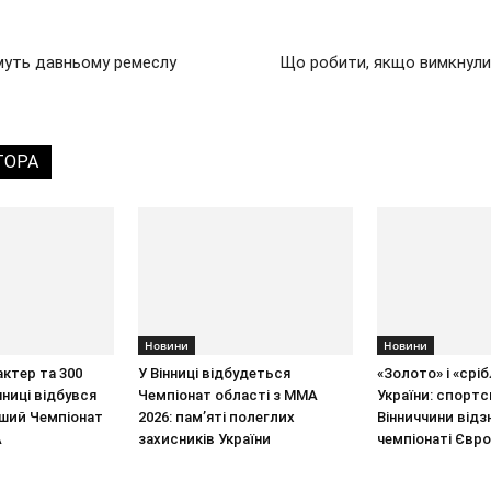
муть давньому ремеслу
Що робити, якщо вимкнули 
ТОРА
Новини
Новини
ктер та 300
У Вінниці відбудеться
«Золото» і «срі
інниці відбувся
Чемпіонат області з ММА
України: спортс
ший Чемпіонат
2026: пам’яті полеглих
Вінниччини відз
А
захисників України
чемпіонаті Євр