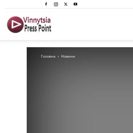
Вінниця
Преспоінт
Головна
Новини