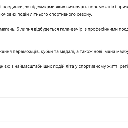
 поєдинки, за підсумками яких визначать переможців і призер
лючових подій літнього спортивного сезону.
магань. 5 липня відбудеться гала-вечір із професійними п
дження переможців, кубки та медалі, а також нові імена майбу
нією з наймасштабніших подій літа у спортивному житті регі