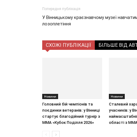
Попередня публікація
У Вінницькому краєзнавчому музеї навчати
лозоплетіння
СХОЖІ ПУБЛІКАЦІЇ
БІЛЬШЕ ВІД АВ
Новини
Новини
Головний бій чемпіонів та
Сталевий хара
поєдинки ветеранів: у Вінниці
учасників: у В
стартує благодійний турнір з
наймасштабні
ММА «Кубок Поділля 2026»
області з ММ