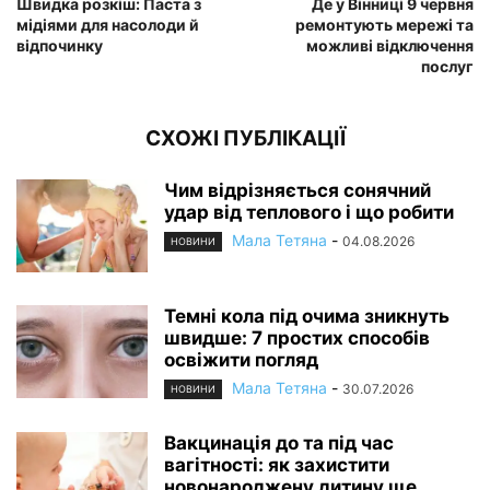
Швидка розкіш: Паста з
Де у Вінниці 9 червня
мідіями для насолоди й
ремонтують мережі та
відпочинку
можливі відключення
послуг
СХОЖІ ПУБЛІКАЦІЇ
Чим відрізняється сонячний
удар від теплового і що робити
Мала Тетяна
-
04.08.2026
НОВИНИ
Темні кола під очима зникнуть
швидше: 7 простих способів
освіжити погляд
Мала Тетяна
-
30.07.2026
НОВИНИ
Вакцинація до та під час
вагітності: як захистити
новонароджену дитину ще...