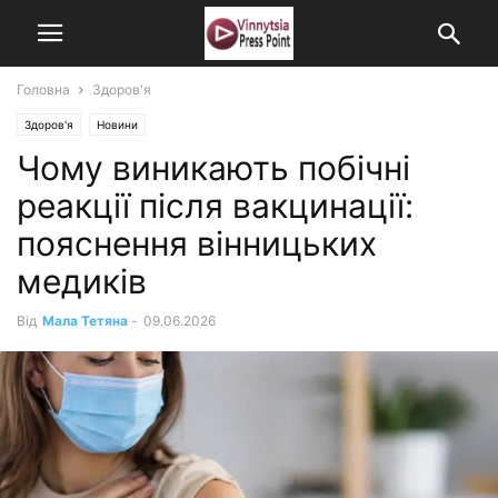
Головна
Здоров'я
Здоров'я
Новини
Чому виникають побічні
реакції після вакцинації:
пояснення вінницьких
медиків
Від
Мала Тетяна
-
09.06.2026