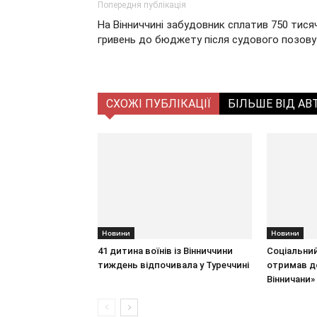
Попередня публікація
На Вінниччині забудовник сплатив 750 тися
гривень до бюджету після судового позову
СХОЖІ ПУБЛІКАЦІЇ
БІЛЬШЕ ВІД АВ
Новини
Новини
41 дитина воїнів із Вінниччини
Соціальний
тиждень відпочивала у Туреччині
отримав до
Вінничани»