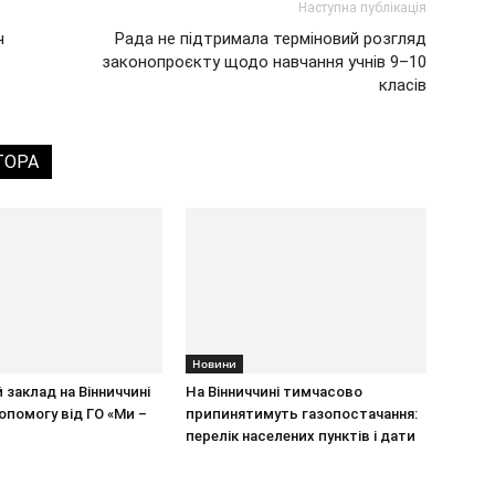
Наступна публікація
ч
Рада не підтримала терміновий розгляд
законопроєкту щодо навчання учнів 9–10
класів
ТОРА
Новини
 заклад на Вінниччині
На Вінниччині тимчасово
помогу від ГО «Ми –
припинятимуть газопостачання:
перелік населених пунктів і дати