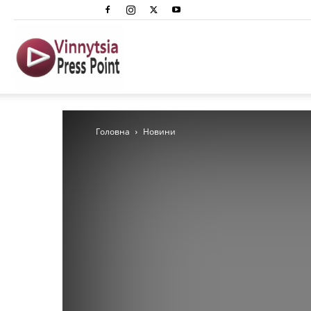
Вінниця
Преспоінт
Головна
Новини