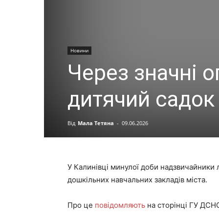
Новини
Через значні о
дитячий садок
Від
Мала Тетяна
-
09.06.2026
У Калинівці минулої доби надзвичайники л
дошкільних навчальних закладів міста.
Про це
повідомляють
на сторінці ГУ ДСНС