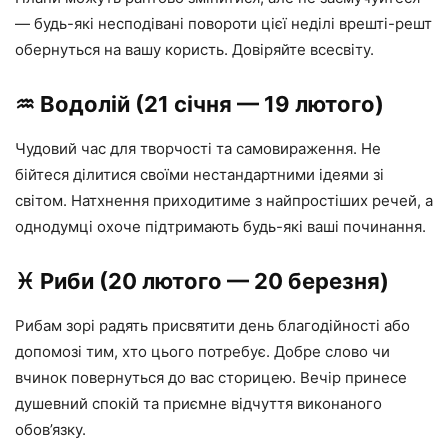
— будь-які несподівані повороти цієї неділі врешті-решт
обернуться на вашу користь. Довіряйте всесвіту.
♒️ Водолій (21 січня — 19 лютого)
Чудовий час для творчості та самовираження. Не
бійтеся ділитися своїми нестандартними ідеями зі
світом. Натхнення приходитиме з найпростіших речей, а
однодумці охоче підтримають будь-які ваші починання.
♓️ Риби (20 лютого — 20 березня)
Рибам зорі радять присвятити день благодійності або
допомозі тим, хто цього потребує. Добре слово чи
вчинок повернуться до вас сторицею. Вечір принесе
душевний спокій та приємне відчуття виконаного
обов’язку.