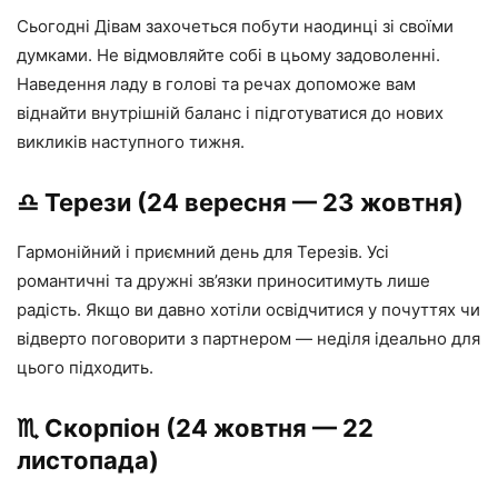
Сьогодні Дівам захочеться побути наодинці зі своїми
думками. Не відмовляйте собі в цьому задоволенні.
Наведення ладу в голові та речах допоможе вам
віднайти внутрішній баланс і підготуватися до нових
викликів наступного тижня.
♎️ Терези (24 вересня — 23 жовтня)
Гармонійний і приємний день для Терезів. Усі
романтичні та дружні зв’язки приноситимуть лише
радість. Якщо ви давно хотіли освідчитися у почуттях чи
відверто поговорити з партнером — неділя ідеально для
цього підходить.
♏️ Скорпіон (24 жовтня — 22
листопада)