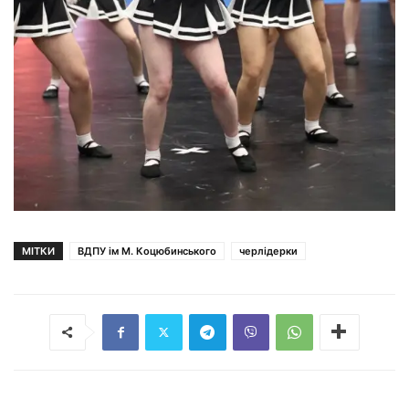
МІТКИ
ВДПУ ім М. Коцюбинського
черлідерки