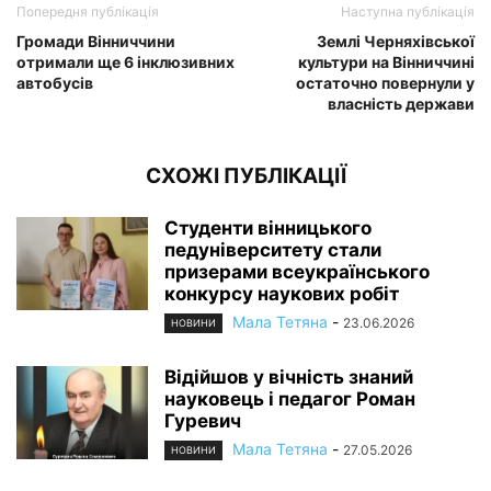
Попередня публікація
Наступна публікація
Громади Вінниччини
Землі Черняхівської
отримали ще 6 інклюзивних
культури на Вінниччині
автобусів
остаточно повернули у
власність держави
СХОЖІ ПУБЛІКАЦІЇ
Студенти вінницького
педуніверситету стали
призерами всеукраїнського
конкурсу наукових робіт
Мала Тетяна
-
23.06.2026
НОВИНИ
Відійшов у вічність знаний
науковець і педагог Роман
Гуревич
Мала Тетяна
-
27.05.2026
НОВИНИ