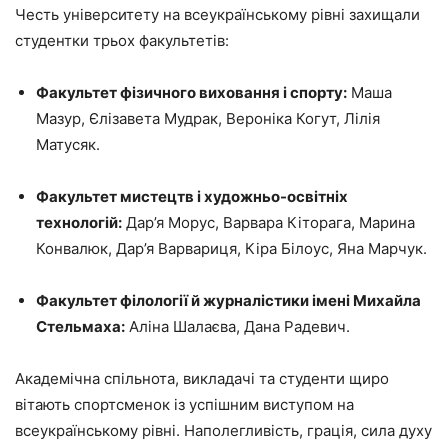
Честь університету на всеукраїнському рівні захищали
студентки трьох факультетів:
Факультет фізичного виховання і спорту:
Маша
Мазур, Єлізавета Мудрак, Вероніка Когут, Лілія
Матусяк.
Факультет мистецтв і художньо-освітніх
технологій:
Дар’я Морус, Варвара Кіторага, Марина
Конвалюк, Дар’я Варвариця, Кіра Білоус, Яна Марчук.
Факультет філології й журналістики імені Михайла
Стельмаха:
Аліна Шалаєва, Дана Радевич.
Академічна спільнота, викладачі та студенти щиро
вітають спортсменок із успішним виступом на
всеукраїнському рівні. Наполегливість, грація, сила духу