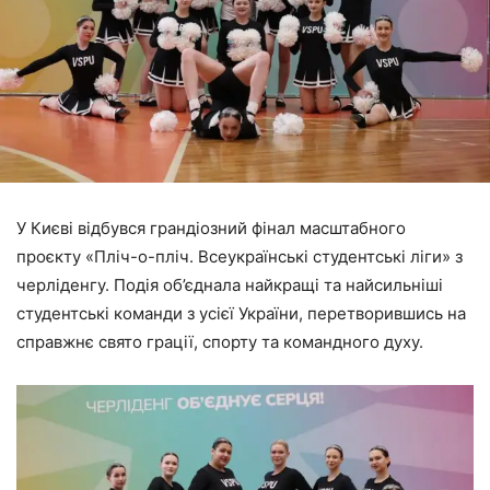
У Києві відбувся грандіозний фінал масштабного
проєкту «Пліч-о-пліч. Всеукраїнські студентські ліги» з
черліденгу. Подія об’єднала найкращі та найсильніші
студентські команди з усієї України, перетворившись на
справжнє свято грації, спорту та командного духу.