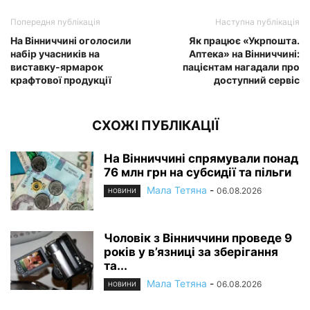
Попередня публікація
Наступна публікація
На Вінниччині оголосили
Як працює «Укрпошта.
набір учасників на
Аптека» на Вінниччині:
виставку-ярмарок
пацієнтам нагадали про
крафтової продукції
доступний сервіс
СХОЖІ ПУБЛІКАЦІЇ
На Вінниччині спрямували понад
76 млн грн на субсидії та пільги
Мала Тетяна
-
06.08.2026
НОВИНИ
Чоловік з Вінниччини проведе 9
років у в’язниці за зберігання
та...
Мала Тетяна
-
06.08.2026
НОВИНИ