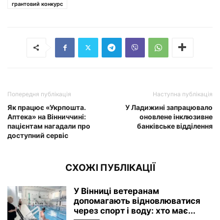
грантовий конкурс
Попередня публікація
Наступна публікація
Як працює «Укрпошта.
У Ладижині запрацювало
Аптека» на Вінниччині:
оновлене інклюзивне
пацієнтам нагадали про
банківське відділення
доступний сервіс
СХОЖІ ПУБЛІКАЦІЇ
У Вінниці ветеранам
допомагають відновлюватися
через спорт і воду: хто має...