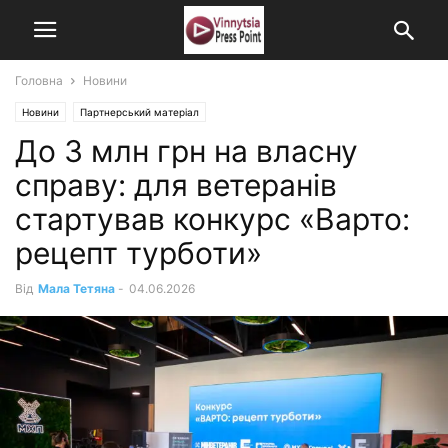
Головна
Новини
Новини
Партнерський матеріал
До 3 млн грн на власну
справу: для ветеранів
стартував конкурс «Варто:
рецепт турботи»
Від
Мала Тетяна
-
04.06.2026