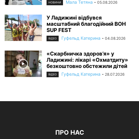
Мала Тетяна
-
05.08.2026
НОВИНИ
У Ладижині відбувся
масштабний благодійний BOH
SUP FEST
Гуфельд Катерина
-
04.08.2026
ВІДЕО
«Скарбничка здоров’я» у
Ладижині: лікарі «Охматдиту»
безкоштовно обстежили дітей
Гуфельд Катерина
-
28.07.2026
ВІДЕО
ПРО НАС