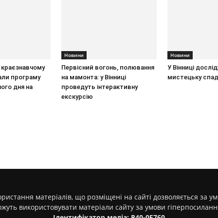
Новини
Новини
 краєзнавчому
Первісний вогонь, полювання
У Вінниці досл
али програму
на мамонта: у Вінниці
мистецьку спа
ного дня на
проведуть інтерактивну
екскурсію
ристання матеріалів, що розміщені на сайті дозволяється за у
ожуть використовувати матеріали сайту за умови гіперпосилан
Ідентифікатор медіа: R40-05760