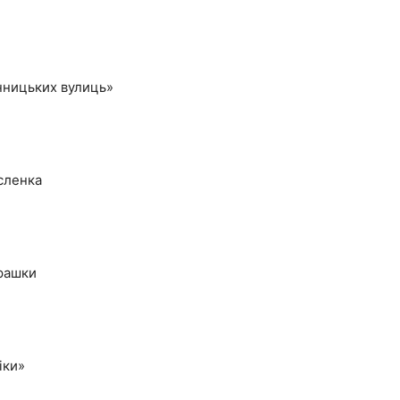
інницьких вулиць»
есленка
грашки
іки»