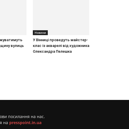
Новини
іджуватимуть
У Вінниці проведуть майстер-
дщину вулиць
клас із акварелі від художника
Олександра Пелешка
мови посилання на нас.
ня на
presspoint.in.ua