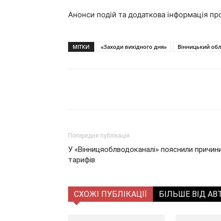
Анонси подій та додаткова інформація пр
МІТКИ
«Заходи вихідного дня»
Вінницький об
Поділитися
Попередня публікація
У «Вінницяоблводоканалі» пояснили причи
тарифів
СХОЖІ ПУБЛІКАЦІЇ
БІЛЬШЕ ВІД АВ