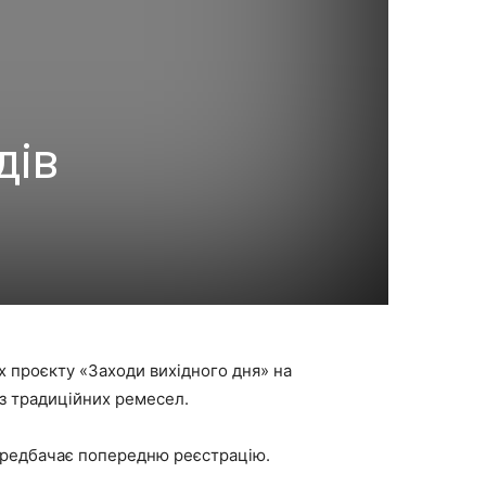
дів
х проєкту «Заходи вихідного дня» на
и з традиційних ремесел.
 передбачає попередню реєстрацію.