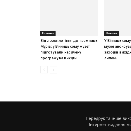
Новини
Новини
Від лозоплетіння до таємниць
У Вінницькому
Мурів: у Вінницькому музеї
музеї анонсув
підготували насичену
заходів вихід
програму на вихідні
липень
Передрук та інше вико
Інтернет-видання м