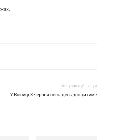
ежах.
Наступна публікація
У Вінниці 3 червня весь день дощитиме