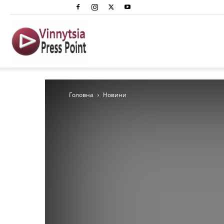
Вінниця
Преспоінт
Головна
Новини