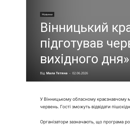
Новини
Вінницький кр
підготував чер
вихідного дня»
Від
Мала Тетяна
-
02.06.2026
У Вінницькому обласному краєзнавчому му
червень. Гості зможуть відвідати пішохідн
Організатори зазначають, що програма роз