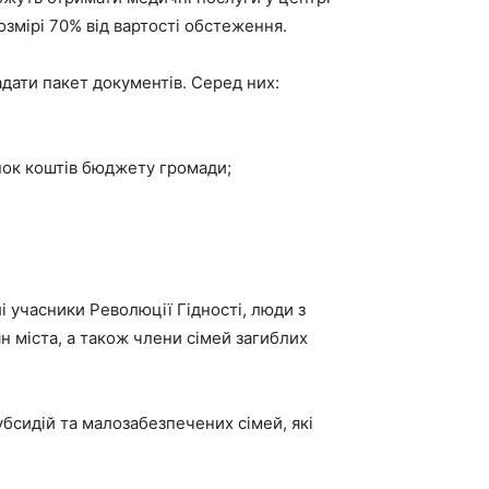
озмірі 70% від вартості обстеження.
дати пакет документів. Серед них:
унок коштів бюджету громади;
 учасники Революції Гідності, люди з
н міста, а також члени сімей загиблих
.
убсидій та малозабезпечених сімей, які