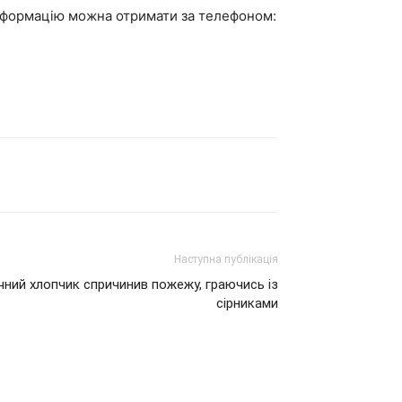
 інформацію можна отримати за телефоном:
Наступна публікація
річний хлопчик спричинив пожежу, граючись із
сірниками