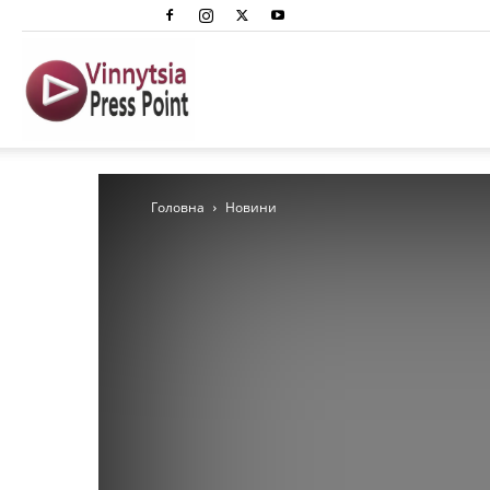
Вінниця
Преспоінт
Головна
Новини