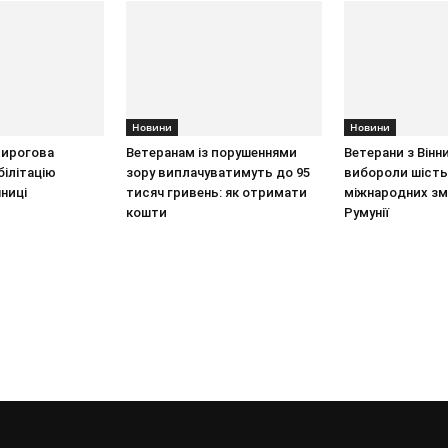
Новини
Новини
 Пирогова
Ветеранам із порушеннями
Ветерани з Вінн
ілітацію
зору виплачуватимуть до 95
вибороли шість
нниці
тисяч гривень: як отримати
міжнародних зм
кошти
Румунії