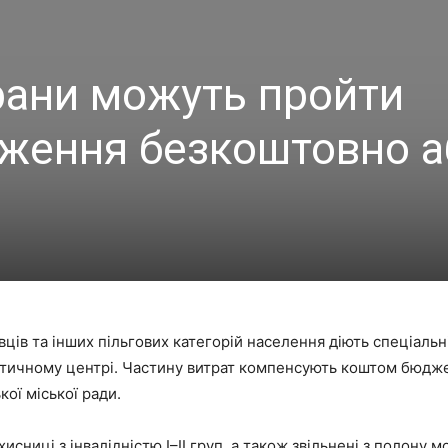
ерани можуть пройти
ження безкоштовно аб
овців та інших пільгових категорій населення діють спеціал
стичному центрі. Частину витрат компенсують коштом бюдж
кої міської ради.
хисниці з інвалідністю I–II груп, а також звільнені з полону