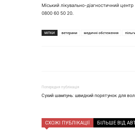
Міський лікувально-діагностичний центр 
0800 60 50 20.
МІТКИ
ветерани
медичні обстеження
пільг
Поділитися
Попередня публікація
Сухий шампунь: швидкий порятунок для вол
СХОЖІ ПУБЛІКАЦІЇ
БІЛЬШЕ ВІД АВ