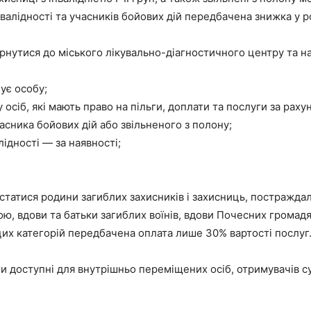
інвалідності та учасників бойових дій передбачена знижка у р
рнутися до міського лікувально-діагностичного центру та на
ує особу;
 осіб, які мають право на пільги, доплати та послуги за рах
асника бойових дій або звільненого з полону;
ідності — за наявності;
атися родини загиблих захисників і захисниць, постраждалі
, вдови та батьки загиблих воїнів, вдови Почесних громадя
 цих категорій передбачена оплата лише 30% вартості послуг
ги доступні для внутрішньо переміщених осіб, отримувачів с
.