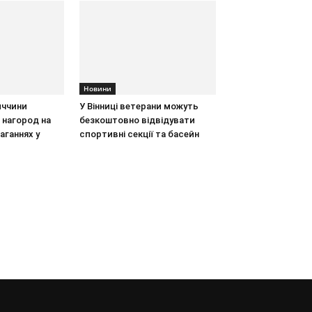
Новини
иччини
У Вінниці ветерани можуть
 нагород на
безкоштовно відвідувати
аганнях у
спортивні секції та басейн