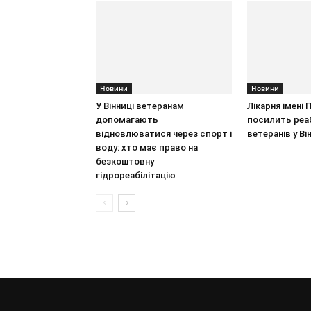
Новини
Новини
У Вінниці ветеранам
Лікарня імені
допомагають
посилить реаб
відновлюватися через спорт і
ветеранів у Ві
воду: хто має право на
безкоштовну
гідрореабілітацію