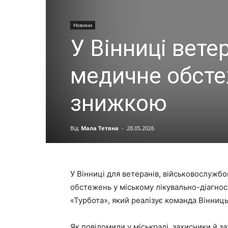
Новини
У Вінниці вет
медичне обсте
знижкою
Від
Мала Тетяна
-
28.05.2026
У Вінниці для ветеранів, військовослужб
обстежень у міському лікувально-діагно
«Турбота», який реалізує команда Вінниць
Як повідомили у міськраді, захисники й за