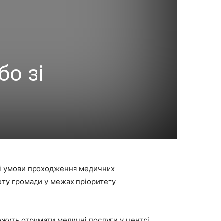
о зі
ьні умови проходження медичних
ету громади у межах пріоритету
 можуть отримати медичні послуги у центрі