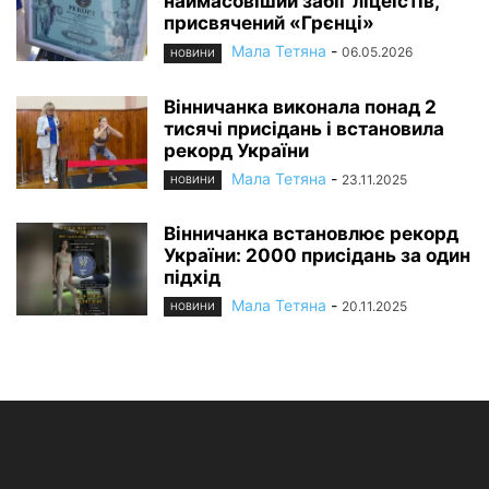
наймасовіший забіг ліцеїстів,
присвячений «Грєнці»
Мала Тетяна
-
06.05.2026
НОВИНИ
Вінничанка виконала понад 2
тисячі присідань і встановила
рекорд України
Мала Тетяна
-
23.11.2025
НОВИНИ
Вінничанка встановлює рекорд
України: 2000 присідань за один
підхід
Мала Тетяна
-
20.11.2025
НОВИНИ