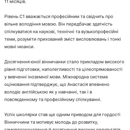
11 місяців.
Рівень С1 вважається професійним та свідчить про
вільне володіння мовою. Він передбачає здатність
спілкуватися на наукові, технічні та вузькопрофесійні
теми, розуміти прихований зміст висловлювань і тонкі
мовні нюанси.
Досягнення юної вінничанки стало прикладом високого
рівня підготовки, наполегливості та цілеспрямованості
у вивченні іноземної мови. Міжнародна система
оцінювання підтверджує, що Анастасія впевнено
володіє англійською як у навчанні, так і в
повсякденному та професійному спілкуванні.
Успіх школярки став ще одним приводом для гордості
Вінниччини та мотивує молодь до розвитку,
самовдосконалення й досягнення високих результатів.