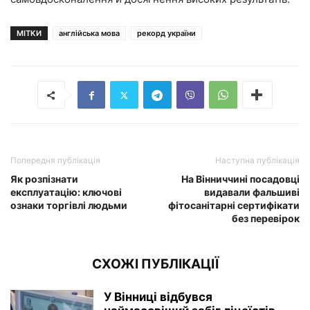
МІТКИ
англійська мова
рекорд україни
Попередня публікація
Наступна публікація
Як розпізнати
На Вінниччині посадовці
експлуатацію: ключові
видавали фальшиві
ознаки торгівлі людьми
фітосанітарні сертифікати
без перевірок
СХОЖІ ПУБЛІКАЦІЇ
У Вінниці відбувся