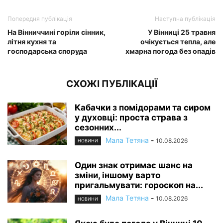
Попередня публікація
Наступна публікація
На Вінниччині горіли сінник,
У Вінниці 25 травня
літня кухня та
очікується тепла, але
господарська споруда
хмарна погода без опадів
СХОЖІ ПУБЛІКАЦІЇ
Кабачки з помідорами та сиром
у духовці: проста страва з
сезонних...
Мала Тетяна
-
10.08.2026
НОВИНИ
Один знак отримає шанс на
зміни, іншому варто
пригальмувати: гороскоп на...
Мала Тетяна
-
10.08.2026
НОВИНИ