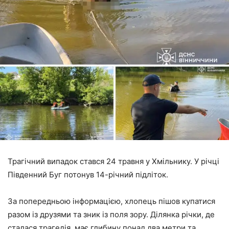
Трагічний випадок стався 24 травня у Хмільнику. У річці
Південний Буг потонув 14-річний підліток.
За попередньою інформацією, хлопець пішов купатися
разом із друзями та зник із поля зору. Ділянка річки, де
сталася трагедія, має глибину понад два метри та