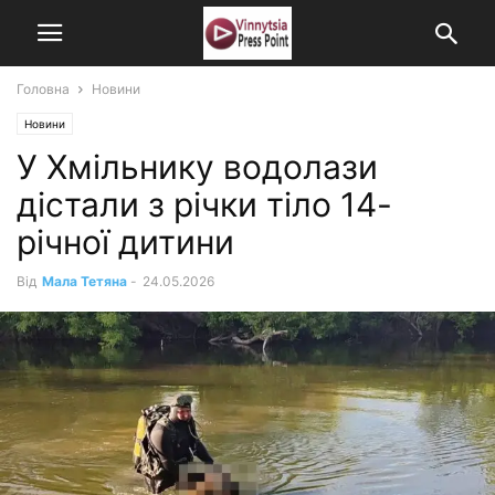
Головна
Новини
Новини
У Хмільнику водолази
дістали з річки тіло 14-
річної дитини
Від
Мала Тетяна
-
24.05.2026