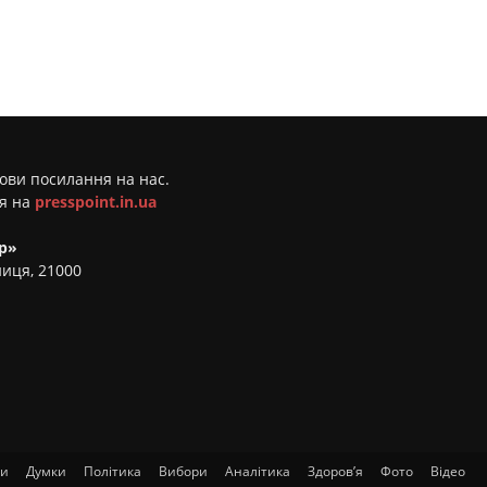
мови посилання на нас.
ня на
presspoint.in.ua
р»
ниця, 21000
ти
Думки
Політика
Вибори
Аналітика
Здоров’я
Фото
Відео