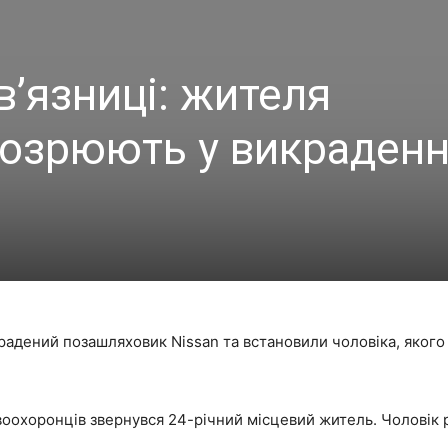
 в’язниці: жителя
дозрюють у викраденн
радений позашляховик Nissan та встановили чоловіка, якого
авоохоронців звернувся 24-річний місцевий житель. Чоловік 