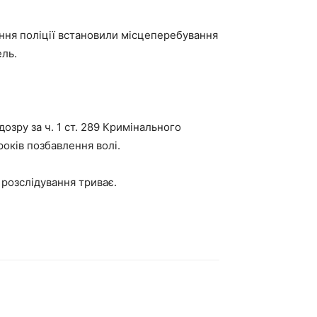
іння поліції встановили місцеперебування
ель.
озру за ч. 1 ст. 289 Кримінального
оків позбавлення волі.
розслідування триває.