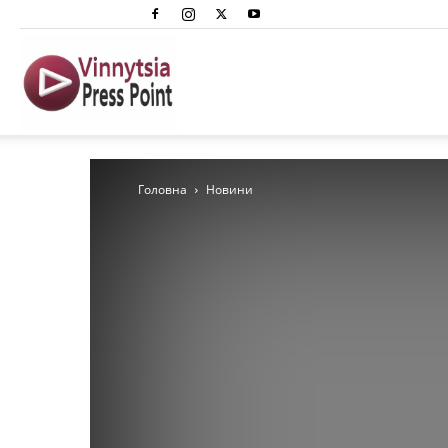
Вінниця
Преспоінт
Головна
Новини