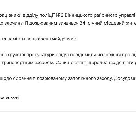
рацівники відділу поліції №2 Вінницького районного управл
до злочину. Підозрюваним виявився 34-річний місцевий жит
 та помістили на арештмайданчик.
 окружної прокуратури слідчі повідомили чоловікові про під
транспортним засобом. Санкція статті передбачає до п’яти р
 щодо обрання підозрюваному запобіжного заходу. Досудове 
кої області