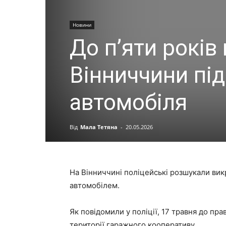
Новини
До п’яти років
Вінниччини пі
автомобіля
Від
Мала Тетяна
-
20.05.2026
На Вінниччині поліцейські розшукали вик
автомобілем.
Як повідомили у поліції, 17 травня до пр
території гаражного кооперативу.