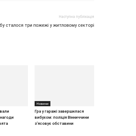
Наступна публікація
обу сталося три пожежі у житловому секторі
Новини
ували
Гра у гаражі завершилася
 нагоди
вибухом: поліція Вінниччини
вята
з’ясовує обставини