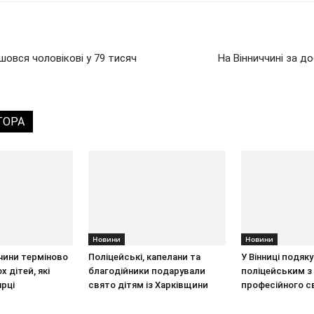
шовся чоловікові у 79 тисяч
На Вінниччині за д
ТОРА
Новини
Новини
ччини терміново
Поліцейські, капелани та
У Вінниці подяк
 дітей, які
благодійники подарували
поліцейським з
ярці
свято дітям із Харківщини
професійного с