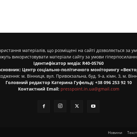
ристання матеріалів, що розміщені на сайті дозволяється за у
ожуть використовувати матеріали сайту за умови гіперпосилан
Ідентифікатор медіа: R40-05760
асновник: Центр соціально-політичного моніторингу «Векто
одження: м. Вінниця, вул. Привокзальна, буд. 9-а, кімн. 3, м. Він
Головний редактор Катерина Гуфельд: +38 096 253 92 10
Контактний Email:
presspoint.in.ua@gmail.com
Новини
Текс