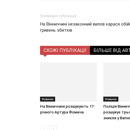
Попередня публікація
На Вінниччині незаконний вилов карася обій
гривень збитків
СХОЖІ ПУБЛІКАЦІЇ
БІЛЬШЕ ВІД АВ
Новини
Новини
На Вінниччині розшукують 17-
Поліція Вінни
річного Артура Фомича
розшукує трьох
зникли у Вапн