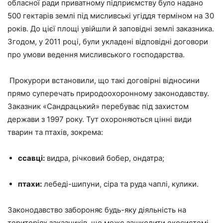
обласної ради приватному підприємству було надано
500 гектарів землі під мисливські угіддя терміном на 30
років. До цієї площі увійшли й заповідні землі заказника.
Згодом, у 2011 році, були укладені відповідні договори
про умови ведення мисливського господарства.
Прокурори встановили, що такі договірні відносини
прямо суперечать природоохоронному законодавству.
Заказник «Сандрацький» перебуває під захистом
держави з 1997 року. Тут охороняються цінні види
тварин та птахів, зокрема:
ссавці:
видра, річковий бобер, ондатра;
птахи:
лебеді-шипуни, сіра та руда чаплі, кулики.
Законодавство забороняє будь-яку діяльність на
територіях заказників, що може зашкодити екосистемі,