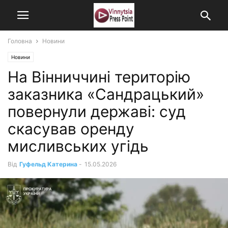
Головна
Новини
Новини
На Вінниччині територію
заказника «Сандрацький»
повернули державі: суд
скасував оренду
мисливських угідь
Від
Гуфельд Катерина
-
15.05.2026