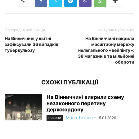
Попередня публікація
Наступна публікація
На Вінниччині у квітні
На Вінниччині накрили
зафіксували 36 випадків
масштабну мережу
туберкульозу
нелегального «вейпінгу»:
38 магазинів та мільйонні
обороти
СХОЖІ ПУБЛІКАЦІЇ
На Вінниччині викрили схему
незаконного перетину
держкордону
Мала Тетяна
-
15.01.2026
НОВИНИ