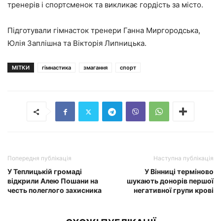
тренерів і спортсменок та викликає гордість за місто.
Підготували гімнасток тренери Ганна Миргородська,
Юлія Заплішна та Вікторія Липницька.
МІТКИ
гімнастика
змагання
спорт
Попередня публікація
Наступна публікація
У Теплицькій громаді
У Вінниці терміново
відкрили Алею Пошани на
шукають донорів першої
честь полеглого захисника
негативної групи крові