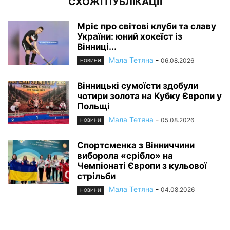
СХОЖІ ПУБЛІКАЦІЇ
Мріє про світові клуби та славу
України: юний хокеїст із
Вінниці...
Мала Тетяна
-
06.08.2026
НОВИНИ
Вінницькі сумоїсти здобули
чотири золота на Кубку Європи у
Польщі
Мала Тетяна
-
05.08.2026
НОВИНИ
Спортсменка з Вінниччини
виборола «срібло» на
Чемпіонаті Європи з кульової
стрільби
Мала Тетяна
-
04.08.2026
НОВИНИ