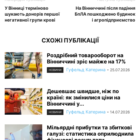
У Вінниці терміново
На Вінниччині після падіння
шукають донорів першої
БпЛА пошкоджено будинок
негативної групи крові
і агропідприємство
СХОЖІ ПУБЛІКАЦІЇ
Роздрібний товарооборот на
Вінниччині зріс майже на 17%
Гуфельд Катерина
-
25.07.2026
НОВИНИ
Дешевшає швидше, ніж по
країні: як змінилися ціни на
Вінниччині у...
Гуфельд Катерина
-
14.07.2026
НОВИНИ
Мільярдні прибутки та збиткові
галузі: статистика оприлюднила