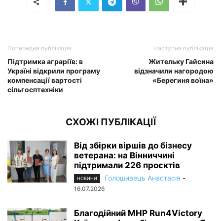
Попередня публікація
Наступна публікація
Підтримка аграріїв: в
Жительку Гайсина
Україні відкрили програму
відзначили нагородою
компенсації вартості
«Берегиня воїна»
сільгосптехніки
СХОЖІ ПУБЛІКАЦІЇ
Від збірки віршів до бізнесу
ветерана: на Вінниччині
підтримали 226 проєктів
Голошивець Анастасія
-
НОВИНИ
16.07.2026
Благодійний MHP Run4Victory