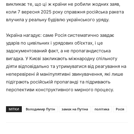
викликає те, що ці ж країни не робили жодних заяв,
коли 7 вересня 2025 року справжня російська ракета
влучила у реальну будівлю українського уряду.
Україна нагадує: саме Росія систематично завдає
ударів по цивільних і урядових об’єктах, і це
задокументований факт, а не пропагандистська
вигадка. У Києві закликають міжнародну спільноту
діяти відповідально та утримуватися від реагування на
неперевірені й маніпулятивні звинувачення, які лише
підіграють російській пропаганді та підривають
перспективи конструктивного мирного процесу.
МІТКИ
Володимир Путін
замах на Путіна
політика
Росія