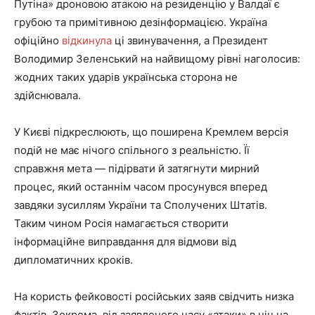
Путіна» дроновою атакою на резиденцію у Валдаї є
грубою та примітивною дезінформацією. Україна
офіційно
відкинула
ці звинувачення, а Президент
Володимир Зеленський на найвищому рівні наголосив:
жодних таких ударів українська сторона не
здійснювала.
У Києві підкреслюють, що поширена Кремлем версія
подій не має нічого спільного з реальністю. Її
справжня мета — підірвати й затягнути мирний
процес, який останнім часом просунувся вперед
завдяки зусиллям України та Сполучених Штатів.
Таким чином Росія намагається створити
інформаційне виправдання для відмови від
дипломатичних кроків.
На користь фейковості російських заяв свідчить низка
фактів. Зокрема, від заявленого часу «атаки» в ніч на