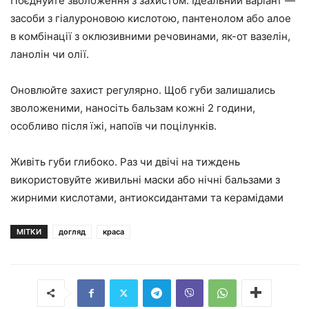
Поєднуйте зволоження з захистом. Ідеальний варіант —
засоби з гіалуроновою кислотою, пантенолом або алое
в комбінації з оклюзивними речовинами, як-от вазелін,
ланолін чи олії.
Оновлюйте захист регулярно. Щоб губи залишались
зволоженими, наносіть бальзам кожні 2 години,
особливо після їжі, напоїв чи поцілунків.
Живіть губи глибоко. Раз чи двічі на тиждень
використовуйте живильні маски або нічні бальзами з
жирними кислотами, антиоксидантами та керамідами
МІТКИ
догляд
краса