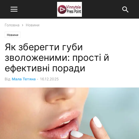
Головна
Новини
Новини
Як зберегти губи
зволоженими: прості й
ефективні поради
Від
Мала Тетяна
-
16.12.2025