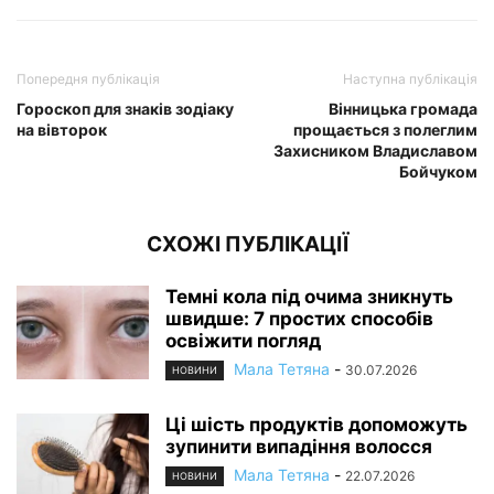
Попередня публікація
Наступна публікація
Гороскоп для знаків зодіаку
Вінницька громада
на вівторок
прощається з полеглим
Захисником Владиславом
Бойчуком
СХОЖІ ПУБЛІКАЦІЇ
Темні кола під очима зникнуть
швидше: 7 простих способів
освіжити погляд
Мала Тетяна
-
30.07.2026
НОВИНИ
Ці шість продуктів допоможуть
зупинити випадіння волосся
Мала Тетяна
-
22.07.2026
НОВИНИ