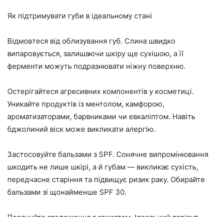
Як підтримувати губи в ідеальному стані
Відмовтеся від облизування губ. Слина швидко
випаровується, залишаючи шкіру ще сухішою, а її
ферменти можуть подразнювати ніжну поверхню.
Остерігайтеся агресивних компонентів у косметиці.
Уникайте продуктів із ментолом, камфорою,
ароматизаторами, барвниками чи евкаліптом. Навіть
бджолиний віск може викликати алергію.
Застосовуйте бальзами з SPF. Сонячне випромінювання
шкодить не лише шкірі, а й губам — викликає сухість,
передчасне старіння та підвищує ризик раку. Обирайте
бальзами зі щонайменше SPF 30.