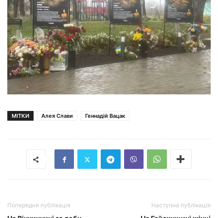
МІТКИ
Алея Слави
Геннадій Вацак
Попередня публікація
Наступна публікація