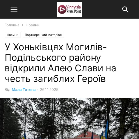
Головна
Новини
Новини
Партнерський матеріал
У Хоньківцях Могилів-
Подільського району
відкрили Алею Слави на
честь загиблих Героїв
Від
Мала Тетяна
-
26.11.2025