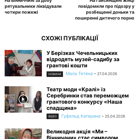
На Вінниччині за добу
На Гайсинщині жінці
рятувальники ліквідували
повідомили про підозру у
чотири пожежі
розбещенні доньки та
поширенні дитячого порно
СХОЖІ ПУБЛІКАЦІЇ
У Берізках Чечельницьких
відродять музей-садибу за
грантові кошти
Мала Тетяна
-
27.04.2026
НОВИНИ
Театр моди «Кралі» із
Серебринки став переможцем
грантового конкурсу «Наша
спадщина»
Гуфельд Катерина
-
25.04.2026
ВІДЕО
Великодня акція «Ми –
Вінничани» стає символом