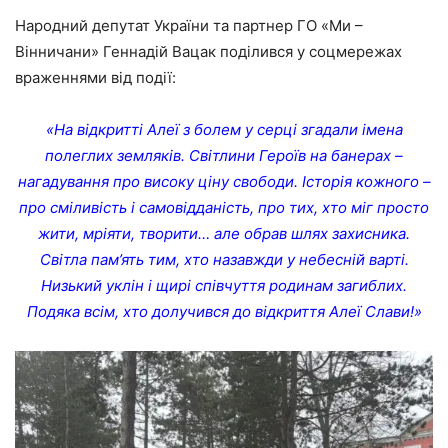
Народний депутат України та партнер ГО «Ми –
Вінничани» Геннадій Вацак поділився у соцмережах
враженнями від події:
«На відкритті Алеї з болем у серці згадали імена
полеглих земляків. Світлини Героїв на банерах –
нагадування про високу ціну свободи. Історія кожного –
про сміливість і самовідданість, про тих, хто міг просто
жити, мріяти, творити… але обрав шлях захисника.
Світла пам’ять тим, хто назавжди у небесній варті.
Низький уклін і щирі співчуття родинам загиблих.
Подяка всім, хто долучився до відкриття Алеї Слави!»