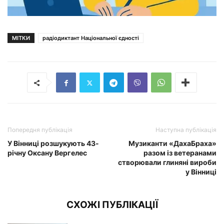
МІТКИ
радіодиктант Національної єдності
Попередня публікація
Наступна публікація
У Вінниці розшукують 43-
Музиканти «ДахаБраха»
річну Оксану Вергелес
разом із ветеранами
створювали глиняні вироби
у Вінниці
СХОЖІ ПУБЛІКАЦІЇ