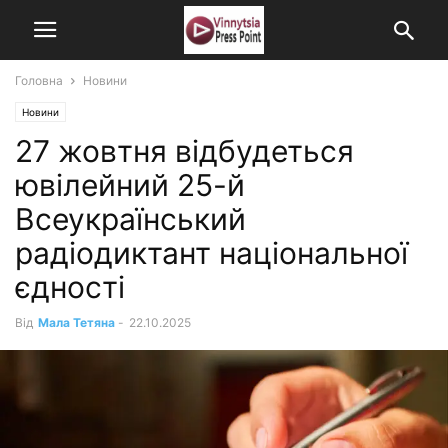
Головна
Новини
Новини
27 жовтня відбудеться
ювілейний 25-й
Всеукраїнський
радіодиктант національної
єдності
Від
Мала Тетяна
-
22.10.2025