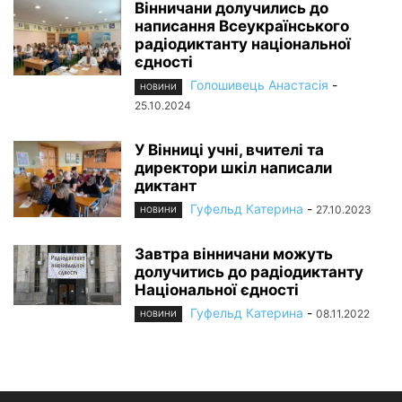
Вінничани долучились до
написання Всеукраїнського
радіодиктанту національної
єдності
Голошивець Анастасія
-
НОВИНИ
25.10.2024
У Вінниці учні, вчителі та
директори шкіл написали
диктант
Гуфельд Катерина
-
27.10.2023
НОВИНИ
Завтра вінничани можуть
долучитись до радіодиктанту
Національної єдності
Гуфельд Катерина
-
08.11.2022
НОВИНИ