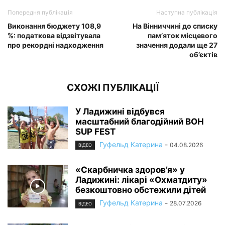
Попередня публікація
Наступна публікація
Виконання бюджету 108,9
На Вінниччині до списку
%: податкова відзвітувала
пам’яток місцевого
про рекордні надходження
значення додали ще 27
об’єктів
СХОЖІ ПУБЛІКАЦІЇ
У Ладижині відбувся
масштабний благодійний BOH
SUP FEST
Гуфельд Катерина
-
04.08.2026
ВІДЕО
«Скарбничка здоров’я» у
Ладижині: лікарі «Охматдиту»
безкоштовно обстежили дітей
Гуфельд Катерина
-
28.07.2026
ВІДЕО