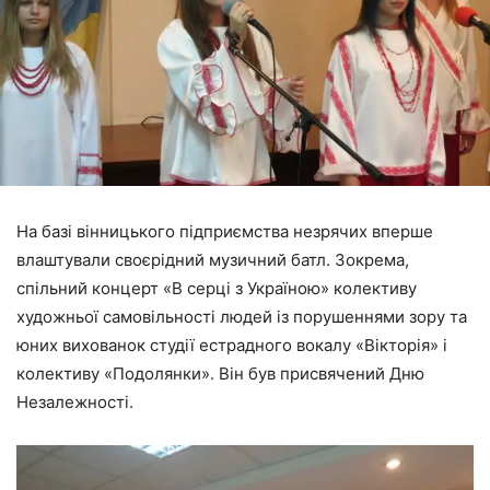
На базі вінницького підприємства незрячих вперше
влаштували своєрідний музичний батл. Зокрема,
спільний концерт «В серці з Україною» колективу
художньої самовільності людей із порушеннями зору та
юних вихованок студії естрадного вокалу «Вікторія» і
колективу «Подолянки». Він був присвячений Дню
Незалежності.