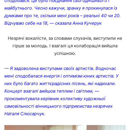
сподобався. Це було поєднання сьогоднішнього і
майбутнього. Чесно кажучи, зранку я прокинулася із
думками про те, скільки мені років – реальні 40 чи 20.
Відчуваю себе на 18, — сказала Анна Кучерук
Незрячі вокалісти, за словами слухачів, виступили не
гірше за молодь. І взагалі ця колаборація вийшла
успішною.
— Я задоволена виступами своїх артистів. Водночас
мені сподобалася енергія і оптимізм юних артистів. У
них було багато життєрадісних пісень, які надихали.
Концерт взагалі вийшов теплим і світлим, —
прокоментувала керівник колективу художньої
самовільності вінницького підприємства незрячих
Наталя Слюсарчук.