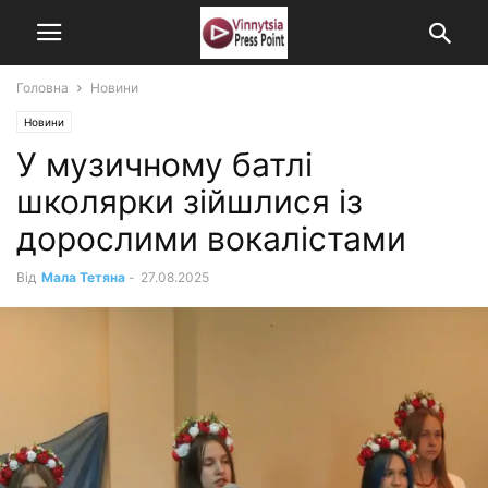
Головна
Новини
Новини
У музичному батлі
школярки зійшлися із
дорослими вокалістами
Від
Мала Тетяна
-
27.08.2025