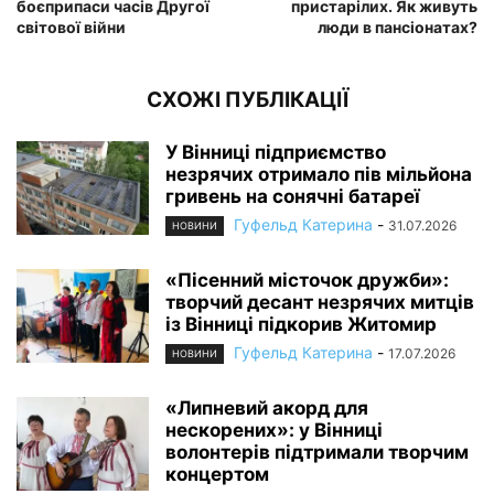
боєприпаси часів Другої
пристарілих. Як живуть
світової війни
люди в пансіонатах?
СХОЖІ ПУБЛІКАЦІЇ
У Вінниці підприємство
незрячих отримало пів мільйона
гривень на сонячні батареї
Гуфельд Катерина
-
31.07.2026
НОВИНИ
«Пісенний місточок дружби»:
творчий десант незрячих митців
із Вінниці підкорив Житомир
Гуфельд Катерина
-
17.07.2026
НОВИНИ
«Липневий акорд для
нескорених»: у Вінниці
волонтерів підтримали творчим
концертом