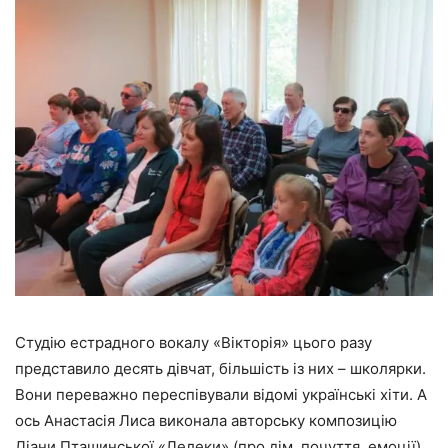
Студію естрадного вокалу «Вікторія» цього разу
представило десять дівчат, більшість із них – школярки.
Вони переважно переспівували відомі українські хіти. А
ось Анастасія Лиса виконала авторську композицію
Діани Пташинської «Лелеки» (про дім, почуття, емоції).