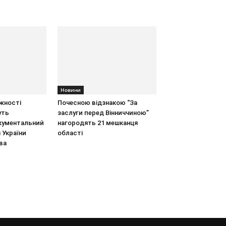
Новини
жності
Почесною відзнакою “За
уть
заслуги перед Вінниччиною”
кументальний
нагородять 21 мешканця
 України
області
ва