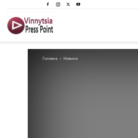
Вінниця
Преспоінт
Головна
Новини