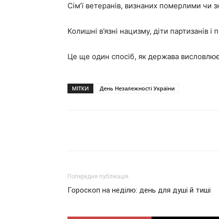
Сім’ї ветеранів, визнаних померлими чи з
Колишні в’язні нацизму, діти партизанів і п
Це ще один спосіб, як держава висловлює 
МІТКИ
День Незалежності України
Поділитися
Попередня публікація
Гороскоп на неділю: день для душі й тиші