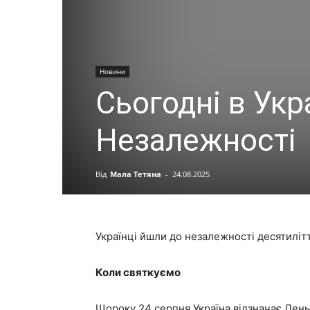
Новини
Сьогодні в Укр
Незалежності
Від
Мала Тетяна
-
24.08.2025
Українці йшли до незалежності десятилітт
Коли святкуємо
Щороку 24 серпня Україна відзначає День