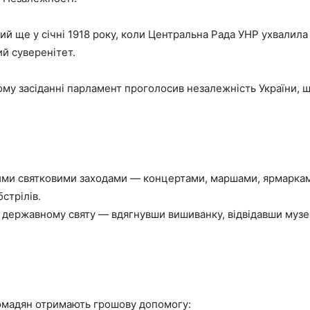
й ще у січні 1918 року, коли Центральна Рада УНР ухвалила 
й суверенітет.
ому засіданні парламент проголосив незалежність України, 
ми святковими заходами — концертами, маршами, ярмарками
стрілів.
у державному святу — вдягнувши вишиванку, відвідавши музе
ромадян отримають грошову допомогу: