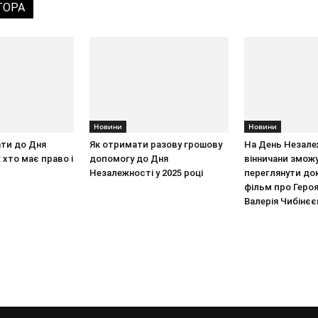
ТОРА
Новини
Новини
ати до Дня
Як отримати разову грошову
На День Незале
 хто має право і
допомогу до Дня
вінничани змож
Незалежності у 2025 році
переглянути до
фільм про Героя
Валерія Чибінєє