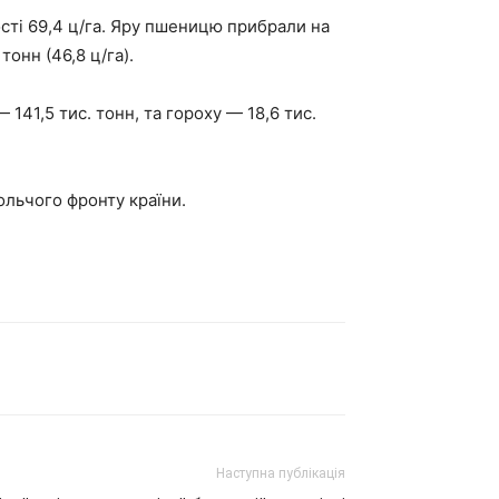
ості 69,4 ц/га. Яру пшеницю прибрали на
тонн (46,8 ц/га).
 141,5 тис. тонн, та гороху — 18,6 тис.
льчого фронту країни.
Наступна публікація