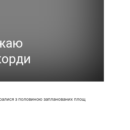
ожаю
корди
оралися з половиною запланованих площ