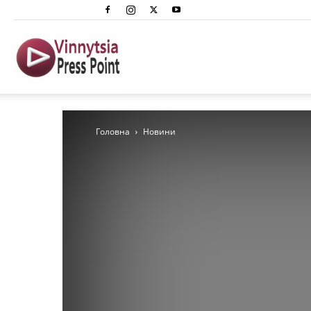
Вінниця
Преспоінт
Головна
Новини