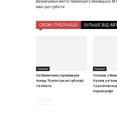
Визначальні матчі Чемпіонату Вінницької 
вже цієї суботи
СХОЖІ ПУБЛІКАЦІЇ
БІЛЬШЕ ВІД АВ
Новини
Новини
На Вінниччині спрямували
Чоловік з Він
понад 76 млн грн на субсидії
9 років у в’язн
та пільги
та розповсюд
порнографії