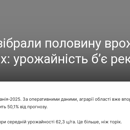
 зібрали половину вр
х: урожайність б’є ре
анія-2025. За оперативними даними, аграрії області вже вп
ить 50,1% від прогнозу.
ри середній урожайності 62,3 ц/га. Це більше, ніж торік.