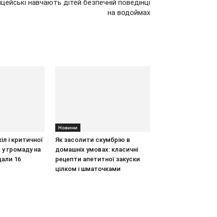
іцейські навчають дітей безпечній поведінці
на водоймах
Новини
іл і критичної
Як засолити скумбрію в
 у громаду на
домашніх умовах: класичні
дали 16
рецепти апетитної закуски
цілком і шматочками