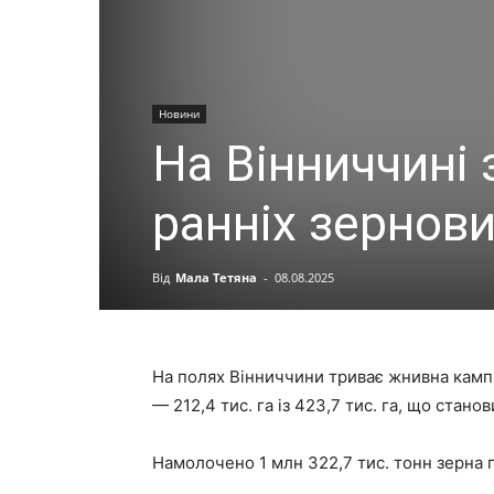
Новини
На Вінниччині
ранніх зернови
Від
Мала Тетяна
-
08.08.2025
На полях Вінниччини триває жнивна камп
— 212,4 тис. га із 423,7 тис. га, що станов
Намолочено 1 млн 322,7 тис. тонн зерна п