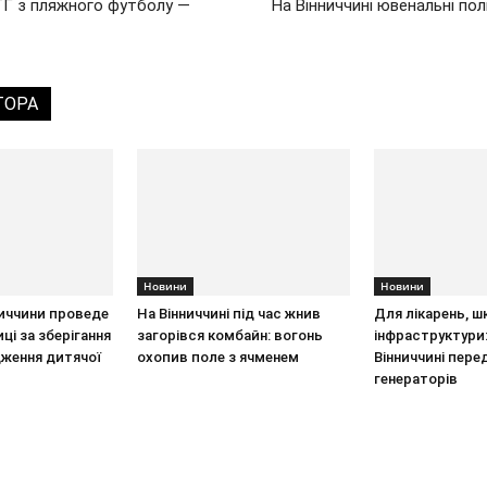
МТГ з пляжного футболу —
На Вінниччині ювенальні пол
ТОРА
Новини
Новини
ниччини проведе
На Вінниччині під час жнив
Для лікарень, шк
иці за зберігання
загорівся комбайн: вогонь
інфраструктури:
ження дитячої
охопив поле з ячменем
Вінниччині пере
генераторів