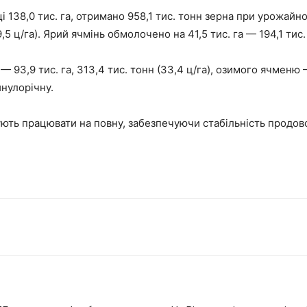
138,0 тис. га, отримано 958,1 тис. тонн зерна при урожайн
,5 ц/га). Ярий ячмінь обмолочено на 41,5 тис. га — 194,1 тис. 
— 93,9 тис. га, 313,4 тис. тонн (33,4 ц/га), озимого ячменю —
инулорічну.
ть працювати на повну, забезпечуючи стабільність продово