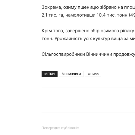
Зокрема, озиму пшеницю зібрано на площі 
2,1 тис. га, намолотивши 10,4 тис. тонн (49
Крім того, завершено збір озимого ріпаку 
тонн. Урожайність усіх культур вища за м
Сільгоспвиробники Вінниччини продовжую
МІТКИ
Вінниччина
жнива
Поділитися
Попередня публікація