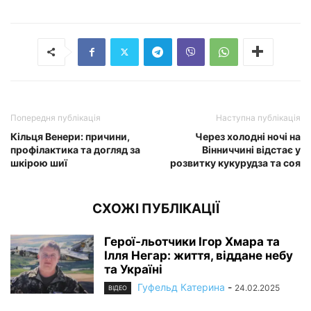
Попередня публікація
Наступна публікація
Кільця Венери: причини,
Через холодні ночі на
профілактика та догляд за
Вінниччині відстає у
шкірою шиї
розвитку кукурудза та соя
СХОЖІ ПУБЛІКАЦІЇ
Герої-льотчики Ігор Хмара та
Ілля Негар: життя, віддане небу
та Україні
Гуфельд Катерина
-
24.02.2025
ВІДЕО