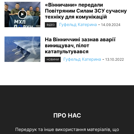
«Вінничани» передали
Повітряним Силам ЗСУ сучасну
техніку для комунікацій
Гуфельд Катерина
-
14.09.2024
ВІДЕО
На Вінниччині зазнав аварії
винищувач, пілот
катапультувався
Гуфельд Катерина
-
13.10.2022
НОВИНИ
ПРО НАС
Передрук та інше використання матеріалів, що