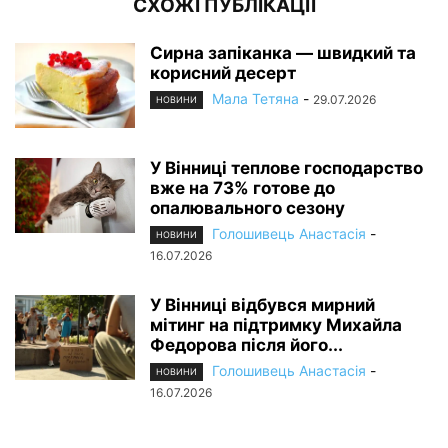
СХОЖІ ПУБЛІКАЦІЇ
Сирна запіканка — швидкий та
корисний десерт
Мала Тетяна
-
29.07.2026
НОВИНИ
У Вінниці теплове господарство
вже на 73% готове до
опалювального сезону
Голошивець Анастасія
-
НОВИНИ
16.07.2026
У Вінниці відбувся мирний
мітинг на підтримку Михайла
Федорова після його...
Голошивець Анастасія
-
НОВИНИ
16.07.2026