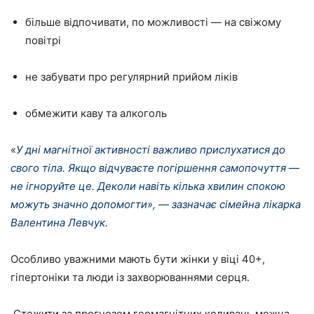
більше відпочивати, по можливості — на свіжому
повітрі
не забувати про регулярний прийом ліків
обмежити каву та алкоголь
«
У дні магнітної активності важливо прислухатися до
свого тіла. Якщо відчуваєте погіршення самопочуття —
не ігноруйте це. Деколи навіть кілька хвилин спокою
можуть значно допомогти», — зазначає сімейна лікарка
Валентина Левчук.
Особливо уважними мають бути жінки у віці 40+,
гіпертоніки та люди із захворюваннями серця.
Стежити за прогнозом геомагнітних коливань можна