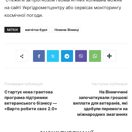
на сайті Укргідрометцентру або сервісах моніторингу
космічної погоди.
МІТКИ
магнітна буря
Новини Вінниці
Попередня публікація
Наступна публікація
Стартує нова грантова
На Вінниччині
програма підтримки
започаткували грошові
ветеранського бізнесу —
виплати для ветеранів, які
«Варто робити своє 2.0»
здобули перемоги на
міжнародних змаганнях