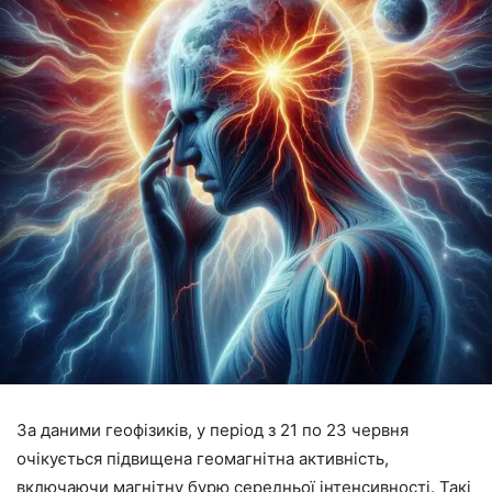
За даними геофізиків, у період з 21 по 23 червня
очікується підвищена геомагнітна активність,
включаючи магнітну бурю середньої інтенсивності. Такі