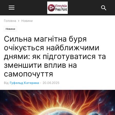
Головна
Новини
Новини
Сильна магнітна буря
очікується найближчими
днями: як підготуватися та
зменшити вплив на
самопочуття
Від
Гуфельд Катерина
-
20.06.2025