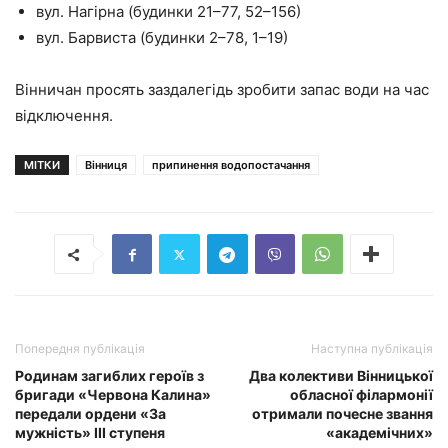
вул. Нагірна (будинки 21–77, 52–156)
вул. Барвиста (будинки 2–78, 1–19)
Вінничан просять заздалегідь зробити запас води на час
відключення.
МІТКИ
Вінниця
припинення водопостачання
Попередня публікація
Наступна публікація
Родинам загиблих героїв з
Два колективи Вінницької
бригади «Червона Калина»
обласної філармонії
передали ордени «За
отримали почесне звання
мужність» ІІІ ступеня
«академічних»