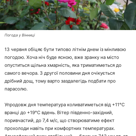
Погода у Вінниці
13 червня обіцяє бути типово літнім днем із мінливою
погодою. Хоча ніч буде ясною, вже зранку на місто
опуститься щільна хмарність, яка триматиметься до
самого вечора. З другої половини дня очікується
дрібний дощ, тому варто заздалегідь подбати про
парасолю.
Упродовж дня температура коливатиметься від +11°C
вранці до +19°C вдень. Вітер південно-західний,
поривчастий, до 7,4 м/с, що створюватиме ефект
прохолоди навіть при комфортних температурах.