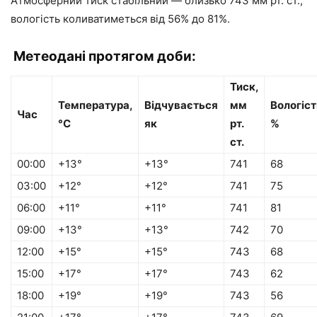
Атмосферний тиск стабільний — близько 743 мм рт. ст.,
вологість коливатиметься від 56% до 81%.
Метеодані протягом доби:
Тиск,
Температура,
Відчувається
мм
Вологіст
Час
°C
як
рт.
%
ст.
00:00
+13°
+13°
741
68
03:00
+12°
+12°
741
75
06:00
+11°
+11°
741
81
09:00
+13°
+13°
742
70
12:00
+15°
+15°
743
68
15:00
+17°
+17°
743
62
18:00
+19°
+19°
743
56