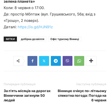
зелена планета»
Коли: 8 червня о 17:00.
Де: простір Mōnтаж (вул. Грушевського, 56а; вхід з
«Грошу», 2 поверх).
Деталі:
https://is.gd/HJN91z
МІТКИ
добірка дозвілля
Офіс туризму Вінниці
Попередня публікація
Наступна публікація
За п’ять місяців на дорогах
Вінницю очікує по-літньому
Вінниччини загинули 50
спекотна погода: Погода на
людей
6 червня