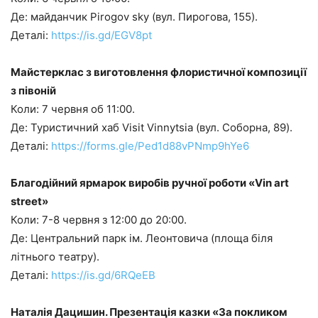
Де: майданчик Pirogov sky (вул. Пирогова, 155).
Деталі:
https://is.gd/EGV8pt
Майстерклас з виготовлення флористичної композиції
з півоній
Коли: 7 червня об 11:00.
Де: Туристичний хаб Visit Vinnytsia (вул. Соборна, 89).
Деталі:
https://forms.gle/Ped1d88vPNmp9hYe6
Благодійний ярмарок виробів ручної роботи «Vin art
street»
Коли: 7-8 червня з 12:00 до 20:00.
Де: Центральний парк ім. Леонтовича (площа біля
літнього театру).
Деталі:
https://is.gd/6RQeEB
Наталія Дацишин. Презентація казки «За покликом