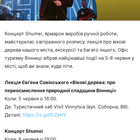
Концерт Shumei, ярмарок виробів ручної роботи,
майстерклас з вітражного розпису, лекція про вікові
дерева нашого міста, екскурсії та багато іншого. Офіс
туризму Вінниці зібрав найцікавіші події на 5-8 червня у
місті, щоб ви знали, куди піти.
Лекція Євгена Совінського «Вікові дерева: про
переосмислення природної спадщини Вінниці»
Коли: 5 червня о 16:00.
Де: Туристичний хаб Visit Vinnytsia (вул. Соборна, 89).
Деталі:
https://is.gd/EiZsHY
Концерт Shumei
Коли: 6 червня о 19:00.