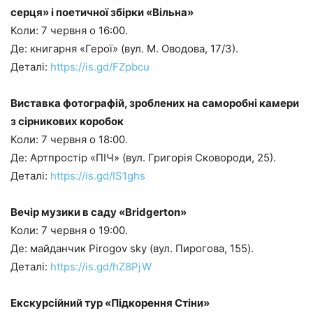
серця» і поетичної збірки «Вільна»
Коли: 7 червня о 16:00.
Де: книгарня «Герої» (вул. М. Оводова, 17/3).
Деталі:
https://is.gd/FZpbcu
Виставка фотографій, зроблених на саморобні камери
з сірникових коробок
Коли: 7 червня о 18:00.
Де: Артпростір «ПІЧ» (вул. Григорія Сковороди, 25).
Деталі:
https://is.gd/IS1ghs
Вечір музики в саду «Bridgerton»
Коли: 7 червня о 19:00.
Де: майданчик Pirogov sky (вул. Пирогова, 155).
Деталі:
https://is.gd/hZ8PjW
Екскурсійний тур «Підкорення Стіни»