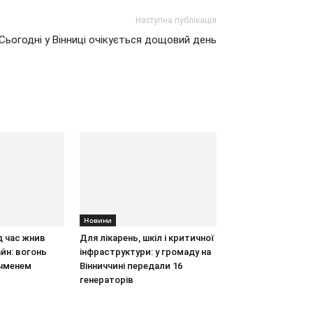
Наступна публікація
Сьогодні у Вінниці очікується дощовий день
Новини
д час жнив
Для лікарень, шкіл і критичної
йн: вогонь
інфраструктури: у громаду на
ячменем
Вінниччині передали 16
генераторів