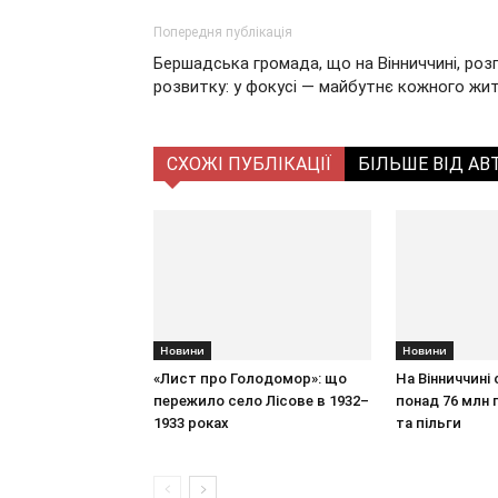
Попередня публікація
Бершадська громада, що на Вінниччині, роз
розвитку: у фокусі — майбутнє кожного жи
СХОЖІ ПУБЛІКАЦІЇ
БІЛЬШЕ ВІД АВ
Новини
Новини
«Лист про Голодомор»: що
На Вінниччині
пережило село Лісове в 1932–
понад 76 млн г
1933 роках
та пільги