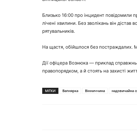
Близько 16:00 про інцидент повідомили пр
лічені хвилини. Без зволікань він дістав
рятувальників.
На щастя, обійшлося без постраждалих. М
Дії офіцера Вознюка — приклад справжньо
правопорядком, а й стоять на захисті житт
МІТКИ
Вапнярка
Вінниччина
надзвичайна с
Поділитися