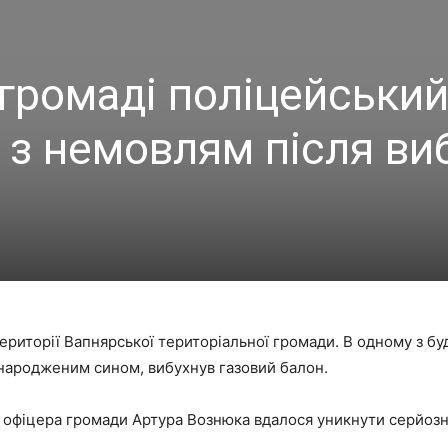
 громаді поліцейськи
 з немовлям після ви
ериторії Вапнярської територіальної громади. В одному з бу
онародженим сином, вибухнув газовий балон.
офіцера громади Артура Вознюка вдалося уникнути серйозни