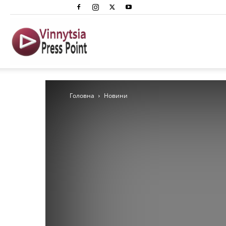
Вінниця
Преспоінт
Головна
Новини