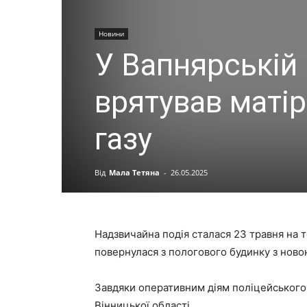
Новини
У Вапнярській
врятував матір
газу
Від
Мала Тетяна
-
26.05.2025
Надзвичайна подія сталася 23 травня на т
повернулася з пологового будинку з нов
Завдяки оперативним діям поліцейського 
Вінницької області.