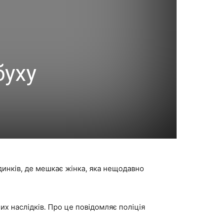
й
буху
динків, де мешкає жінка, яка нещодавно
х наслідків. Про це повідомляє поліція