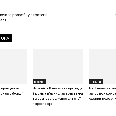
почала розробку стратегії
теля
ТОРА
Новини
Новини
 спрямували
Чоловік з Вінниччини проведе
На Вінниччині пі
рн на субсидії
9 років у в’язниці за зберігання
загорівся комба
та розповсюдження дитячої
охопив поле з 
порнографії