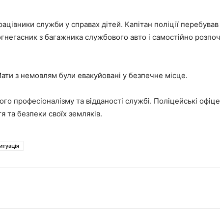
ацівники служби у справах дітей. Капітан поліції перебував 
 вогнегасник з багажника службового авто і самостійно розп
ати з немовлям були евакуйовані у безпечне місце.
го професіоналізму та відданості службі. Поліцейські офіц
я та безпеки своїх земляків.
итуація