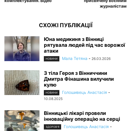
комплектування. Відео
присвячену воєнним
журналістам
СХОЖІ ПУБЛІКАЦІЇ
Юна медикиня з Вінниці
рятувала людей під час ворожої
атаки
Мала Тетяна
-
26.03.2026
НОВИНИ
З тіла Героя з Вінниччини
Дмитра Фінашина вилучили
кулю
Голошивець Анастасія
-
НОВИНИ
10.08.2025
Вінницькі лікарі провели
інноваційну операцію на серці
Голошивець Анастасія
-
ЗДОРОВ'Я