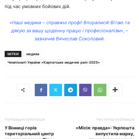
під час умовних бойових дій.
«Наші медики – справжні профі! Впоралися! Вітаю та
дякую за вашу щоденну працю і професіоналізм», –
зазначив Вячеслав Соколовий.
МІТКИ
медики
Чемпіонаті України «Карпатське медичне ралі-2025»
Попередня публікація
Наступна публікація
У Вінниці горів
«Місія: правда»: Укрпошта
територіальний центр
випустила марку,