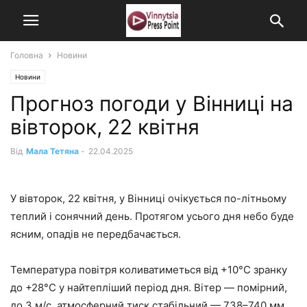
Головна
Новини
Новини
Прогноз погоди у Вінниці на
вівторок, 22 квітня
Від
Мала Тетяна
-
22.04.2025
У вівторок, 22 квітня, у Вінниці очікується по-літньому
теплий і сонячний день. Протягом усього дня небо буде
ясним, опадів не передбачається.
Температура повітря коливатиметься від +10°C зранку
до +28°C у найтепліший період дня. Вітер — помірний,
до 3 м/с, атмосферний тиск стабільний — 738–740 мм