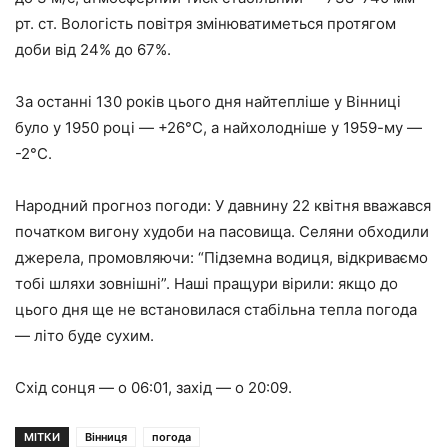
рт. ст. Вологість повітря змінюватиметься протягом
доби від 24% до 67%.
За останні 130 років цього дня найтепліше у Вінниці
було у 1950 році — +26°C, а найхолодніше у 1959-му —
-2°C.
Народний прогноз погоди: У давнину 22 квітня вважався
початком вигону худоби на пасовища. Селяни обходили
джерела, промовляючи: “Підземна водиця, відкриваємо
тобі шляхи зовнішні”. Наші пращури вірили: якщо до
цього дня ще не встановилася стабільна тепла погода
— літо буде сухим.
Схід сонця — о 06:01, захід — о 20:09.
МІТКИ
Вінниця
погода