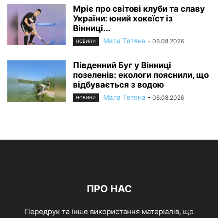
Мріє про світові клуби та славу
України: юний хокеїст із
Вінниці...
Мала Тетяна
-
06.08.2026
НОВИНИ
Південний Буг у Вінниці
позеленів: екологи пояснили, що
відбувається з водою
Мала Тетяна
-
06.08.2026
НОВИНИ
ПРО НАС
Передрук та інше використання матеріалів, що