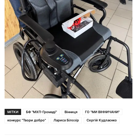
МІТКИ
БФ "МХП-Громаді"
Вінниця
ГО "МИ ВІННИЧАНИ"
конкурс "Твори добро"
Лариса Білозір
Сергій Кудлаєнко