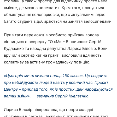
столики, а також простір для відпочинку просто неба —
«місце, де можна полежати». Крім того, планується
облаштування велопарковки, що є актуальним, адже
багато студентів добираються на заняття велосипедами.
Привітати переможців особисто приїхали голова
вінницького осередку ГО «Ми – Вінничани» Сергій
Кудлаєнко та народна депутатка Лариса Білозір. Вони
вручили сертифікат на грант і висловили вдячність
колективу за активну громадянську позицію.
«Цьогоріч ми отримали понад 150 заявок. Це свідчить
про небайдужість людей навіть у воєнний час. Проєкт
Центру – приклад того, як із простих ідей народжуються
великі зміни», — зазначив Сергій Кудлаєнко.
Лариса Білозір підкреслила, що попри складні
обставини в державі, важливо підтримувати саме такі