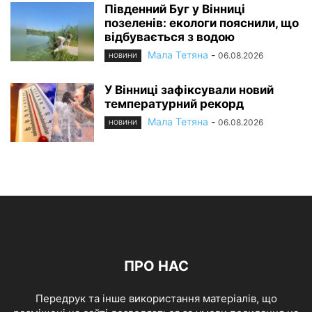
Південний Буг у Вінниці
позеленів: екологи пояснили, що
відбувається з водою
Мала Тетяна
-
06.08.2026
НОВИНИ
У Вінниці зафіксували новий
температурний рекорд
Мала Тетяна
-
06.08.2026
НОВИНИ
ПРО НАС
Передрук та інше використання матеріалів, що