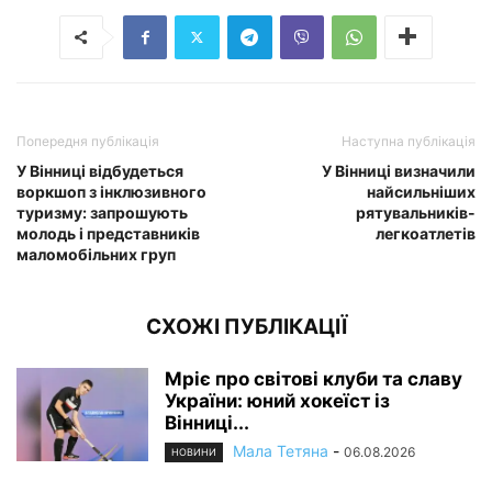
Попередня публікація
Наступна публікація
У Вінниці відбудеться
У Вінниці визначили
воркшоп з інклюзивного
найсильніших
туризму: запрошують
рятувальників-
молодь і представників
легкоатлетів
маломобільних груп
СХОЖІ ПУБЛІКАЦІЇ
Мріє про світові клуби та славу
України: юний хокеїст із
Вінниці...
Мала Тетяна
-
06.08.2026
НОВИНИ