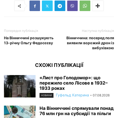
Попередня публікація
Наступна публікація
На Вінниччині розшукують
Вінниччина: посеред поля
13-річну Ольгу Федосєєву
виявили ворожий дрон із
вибухівкою
СХОЖІ ПУБЛІКАЦІЇ
«Лист про Голодомор»: що
пережило село Лісове в 1932–
1933 роках
Гуфельд Катерина
-
07.08.2026
НОВИНИ
На Вінниччині спрямували понад
76 млн грн на субсидії та пільги