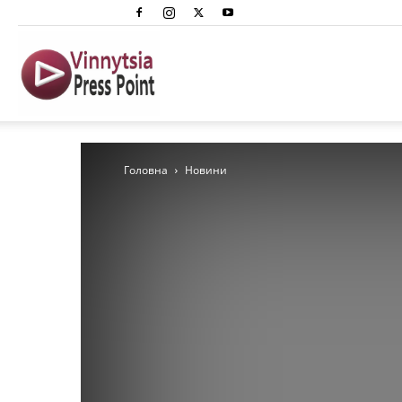
Вінниця
Преспоінт
Головна
Новини