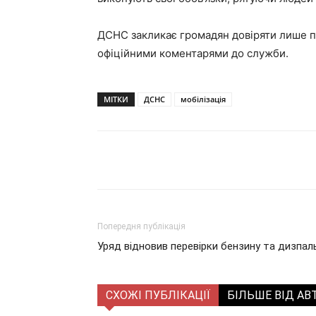
ДСНС закликає громадян довіряти лише пе
офіційними коментарями до служби.
МІТКИ
ДСНС
мобілізація
Поділитися
Попередня публікація
Уряд відновив перевірки бензину та дизпал
СХОЖІ ПУБЛІКАЦІЇ
БІЛЬШЕ ВІД АВ