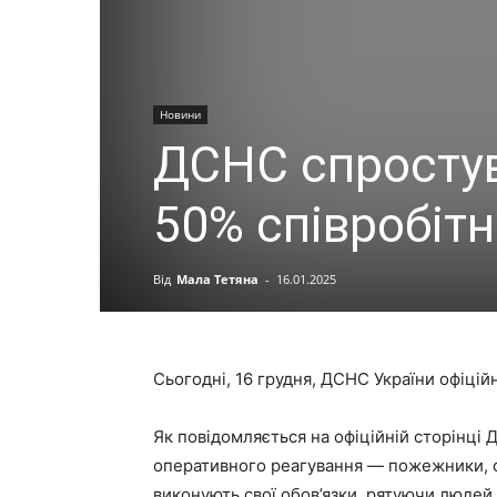
Новини
ДСНС спростув
50% співробітн
Від
Мала Тетяна
-
16.01.2025
Сьогодні, 16 грудня, ДСНС України офіцій
Як повідомляється на офіційній сторінці
оперативного реагування — пожежники, са
виконують свої обов’язки, рятуючи людей 