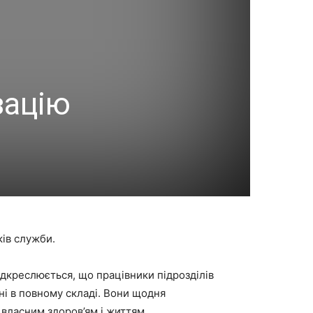
зацію
ків служби.
дкреслюється, що працівники підрозділів
ні в повному складі. Вони щодня
 власним здоров’ям і життям.