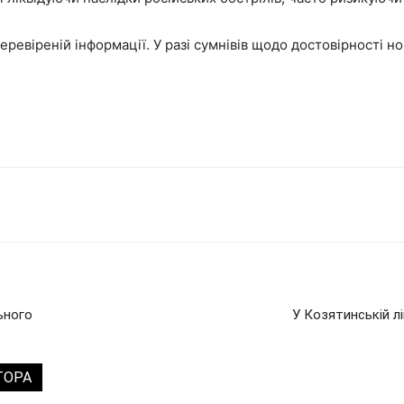
ревіреній інформації. У разі сумнівів щодо достовірності н
ьного
У Козятинській л
ТОРА