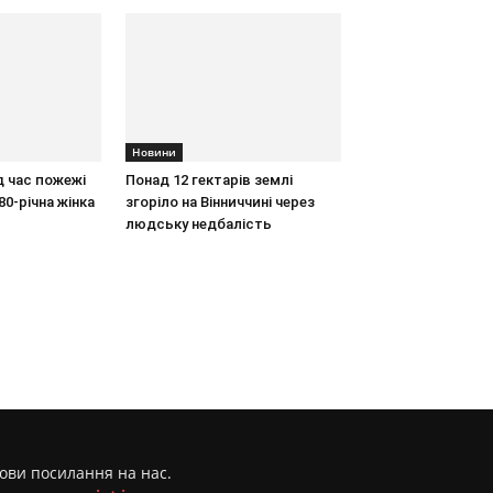
Новини
д час пожежі
Понад 12 гектарів землі
80-річна жінка
згоріло на Вінниччині через
людську недбалість
мови посилання на нас.