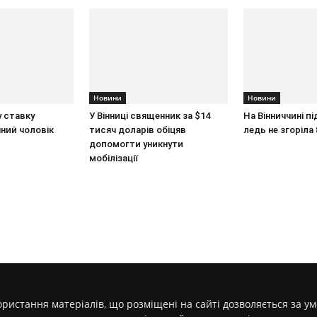
Новини
Новини
у ставку
У Вінниці священник за $14
На Вінниччині пі
чний чоловік
тисяч доларів обіцяв
ледь не згоріла 
допомогти уникнути
мобілізації
ристання матеріалів, що розміщені на сайті дозволяється за у