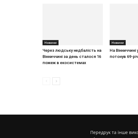
Новини
Новини
Через людську недбалість на
На Вінниччині 
Вінниччині за день сталося 16
потонув 69-рі
пожеж в екосистемах
Передрук та інше вико