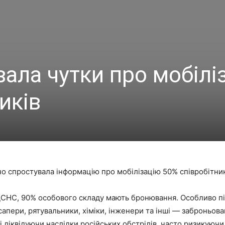
ала чутки про мобілі
иків
но спростувала інформацію про мобілізацію 50% співробітни
 ДСНС, 90% особового складу мають бронювання. Особливо пі
пери, рятувальники, хіміки, інженери та інші — заброньова
і ліквідуючи наслідки російських обстрілів, часто ризикуючи