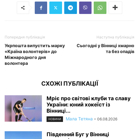
Попередня публікація
Наступна публікація
Укрпошта випустить марку
Сьогодні у Вінниці хмарно
«Країна волонтерів» до
та без опадів
Міжнародного дня
волонтера
СХОЖІ ПУБЛІКАЦІЇ
Мріє про світові клуби та славу
України: юний хокеїст із
Вінниці...
Мала Тетяна
-
06.08.2026
НОВИНИ
Південний Буг у Вінниці